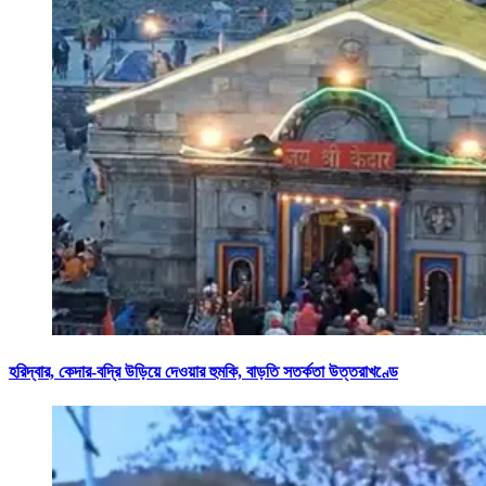
হরিদ্বার, কেদার-বদ্রি উড়িয়ে দেওয়ার হুমকি, বাড়তি সতর্কতা উত্তরাখণ্ডে