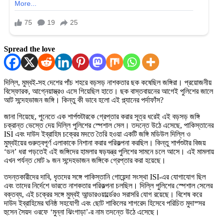
Spread the love
দিল্লি, মুম্বই-সহ দেশের পাঁচ শহরে বড়সড় নাশকতার ছক কষেছিল জঙ্গিরা। প্রয়োজনীয়
বিস্ফোরক, আগ্নেয়াস্ত্রও এসে গিয়েছিল হাতে। ছক বাস্তবায়নের আগেই পুলিশের জালে
আট সন্দেহভাজন জঙ্গি। কিন্তু কী ভাবে হলো এই প্ল্যানের পর্দাফাঁস?
জানা গিয়েছে, পুনেতে এক শার্পশুটারকে গ্রেপ্তার করার সূত্র ধরেই এই বড়সড় জঙ্গি
চক্রান্ত ভেস্তে দেয় দিল্লি পুলিশের স্পেশাল সেল। তদন্তে উঠে এসেছে, পাকিস্তানের
ISI এবং দাউদ ইব্রাহিম চক্রের মদতে তৈরি হওয়া একটি জঙ্গি মডিউল দিল্লি ও
মুম্বইয়ের গুরুত্বপূর্ণ এলাকাকে নিশানা করার পরিকল্পনা করছিল। কিন্তু শার্পশুটার বিজয়
‘ডন’ ধরা পড়তেই এই জঙ্গিদের হামলার ষড়যন্ত্র পুলিশের সামনে চলে আসে। এই মামলায়
এখন পর্যন্ত মোট ৯ জন সন্দেহভাজন জঙ্গিকে গ্রেপ্তার করা হয়েছে।
তদন্তকারীদের দাবি, ধৃতদের সঙ্গে পাকিস্তানি গোয়েন্দা সংস্থা ISI-এর যোগাযোগ ছিল
এবং তাদের নির্দেশে ভারতে নাশকতার পরিকল্পনা চলছিল। দিল্লি পুলিশের স্পেশাল সেলের
বক্তব্য, এই চক্রের সঙ্গে মুম্বই আন্ডারওয়ার্ল্ডেরও সরাসরি যোগ রয়েছে। বিশেষ করে
দাউদ ইব্রাহিমের ঘনিষ্ঠ সহযোগী এবং ছোট শাকিলের শাগরেদ হিসেবে পরিচিত মুদাস্সর
হুসেন সৈয়দ ওরফে ‘মুন্না ঝিংগাড়া’-র নাম তদন্তে উঠে এসেছে।