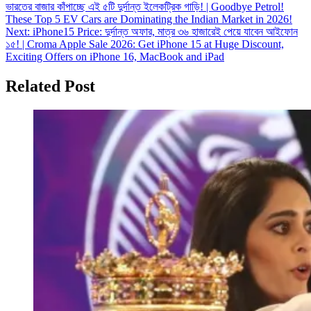
ভারতের বাজার কাঁপাচ্ছে এই ৫টি দুর্দান্ত ইলেকট্রিক গাড়ি! | Goodbye Petrol!
navigation
These Top 5 EV Cars are Dominating the Indian Market in 2026!
Next:
iPhone15 Price: দুর্দান্ত অফার, মাত্র ৩৬ হাজারেই পেয়ে যাবেন আইফোন
১৫! | Croma Apple Sale 2026: Get iPhone 15 at Huge Discount,
Exciting Offers on iPhone 16, MacBook and iPad
Related Post