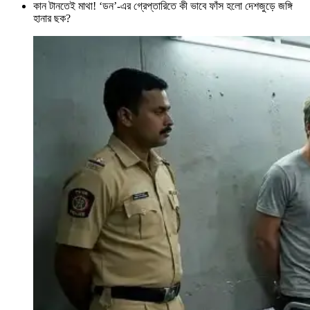
কান টানতেই মাথা! ‘ডন’-এর গ্রেপ্তারিতে কী ভাবে ফাঁস হলো দেশজুড়ে জঙ্গি
হানার ছক?