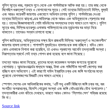
পুলিশ সূত্রে খবর, প্রথমে পুনে থেকে এক শার্পশুটারকে আটক করা হয়। তার কাছ থেকে
মিলেছিল গুরুত্বপূর্ণ তথ্য ও যোগাযোগের সূত্র। সেই তথ্যের ভিত্তিতেই দিল্লি, মুম্বই
এবং আরও কয়েকটি জায়গায় একযোগে অভিযান চালায় পুলিশ। শার্পশুটারের দেওয়া
তথ্যের ভিত্তিতে ঝাড়খণ্ডের সাহিবগঞ্জ থেকে আরও এক অভিযুক্তকে গ্রেপ্তার করা
হয়। তাদের জিজ্ঞাসাবাদেই গোটা মডিউলের সদস্যদের তথ্য সামনে চলে আসে। পুলিশ
সূত্রে খবর, দিল্লির ছতরপুর এলাকায় পাকিস্তানের চার হ্যান্ডলার ঘর ভাড়া নিয়ে
থাকতেন। তাদেরও সন্ধান চালানো হচ্ছে।
পুলিশ জানিয়েছে, অভিযুক্তদের লক্ষ্য ছিল রাজধানী দিল্লির ‘গুরুত্বপূর্ণ ও সংবেদনশীল’
জায়গায় হামলা চালানো। পাশাপাশি মুম্বইয়েও হামলার ছক কষা হচ্ছিল। যদিও কোন
কোন এলাকাকে নিশানা করা হয়েছিল, তা এখনও প্রকাশ্যে আনেনি তদন্তকারী সংস্থা।
নিরাপত্তার স্বার্থে সেই তথ্য গোপন রাখা হয়েছে বলে জানা গিয়েছে।
তদন্তে আরও জানা গিয়েছে, ধৃতদের মধ্যে কয়েকজন অপরাধ জগতের পুরোনো
খেলোয়াড়। আন্ডারওয়ার্ল্ডের মাধ্যমে অস্ত্র, টাকা এবং লজিস্টিক সাপোর্ট জোগাড় করা
হচ্ছিল বলে অভিযোগ। এই কারণেই দাউদ ইব্রাহিম চক্র এবং জঙ্গি সংগঠনের মধ্যে
পুরোনো যোগসাজশের বিষয়টি ফের সামনে এসেছে।
স্পেশাল সেলের এক আধিকারিকের কথায়, ‘এটি শুধু একটি বিচ্ছিন্ন জঙ্গি চক্র নয়, বরং
সংগঠিত অপরাধচক্র, বিদেশি গোয়েন্দা সংস্থা এবং জঙ্গি নেটওয়ার্কের যৌথ অপারেশন।’
তদন্তকারীরা এখন খতিয়ে দেখছেন, ভারতে আরও কোনও ‘স্লিপার সেল’ সক্রিয় রয়েছে
কি না।
Source link