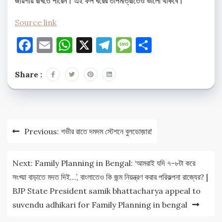
জায়গায় রাখতে পারেন। এই ফল ঘরের তাপমাত্রাতেও ভালো থাকবে।
Source link
Facebook
Email
WhatsApp
X
Telegram
Message
Share
Share :
Post
Previous:
গভীর রাতে দমদম স্টেশনে বুলডোজ়ার!
navigation
Next:
Family Planning in Bengal: ‘আমরাই যদি ৭-৮টা করে
সংখ্য়া বাড়াতে মদত দিই…’, বাংলাতেও কি জন্ম নিয়ন্ত্রণ করার পরিকল্পনা রাজ্যের? |
BJP State President samik bhattacharya appeal to
suvendu adhikari for Family Planning in bengal