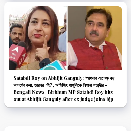
Satabdi Roy on Abhijit Ganguly: ‘আপনার এত বড় বড়
আদর্শের কথা, তারপর এই?’, অভিজিৎ গাঙ্গুলিকে নিশানা শতাব্দীর –
Bengali News | Birbhum MP Satabdi Roy hits
out at Abhijit Ganguly after ex judge joins bjp