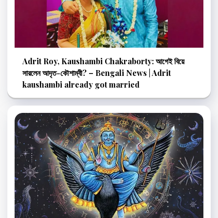
Adrit Roy, Kaushambi Chakraborty: আগেই বিয়ে
সারলেন আদৃত-কৌশাম্বী? – Bengali News | Adrit
kaushambi already got married