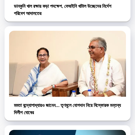
ডানকুনি খাল রক্ষায় কড়া পদক্ষেপ, বেআইনি খাটাল উচ্ছেদের নির্দেশ
পরিবেশ আদালতের
মমতা বন্দ্যোপাধ্যায়ও জানেন… তৃণমূলে যোগদান নিয়ে বিস্ফোরক মন্তব্য
দিলীপ ঘোষের