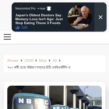
Skip
24 Ghanta Bengali News
to
24 Ghanta Bangla News
content
Home
2026
May
30
৭০০ কর্মী চেয়ে পরিবহণ দপ্তরে চিঠি এনবিএসটিসি-র