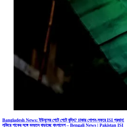
Bangladesh News: ইউনূসের পেটে পেটে বুদ্ধি? ঢাকায় গোপন-সফরে ISI প্রধান!
লুকিয়ে পাকের সঙ্গে বন্ধুত্ব বাড়াচ্ছে বাংলাদেশ – Bengali News | Pakistan ISI