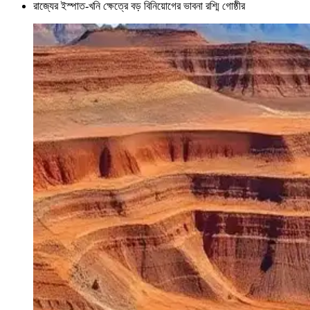
রাজ্যের ইস্পাত-খনি ক্ষেত্রে বড় বিনিয়োগের ভাবনা রশ্মি গোষ্ঠীর