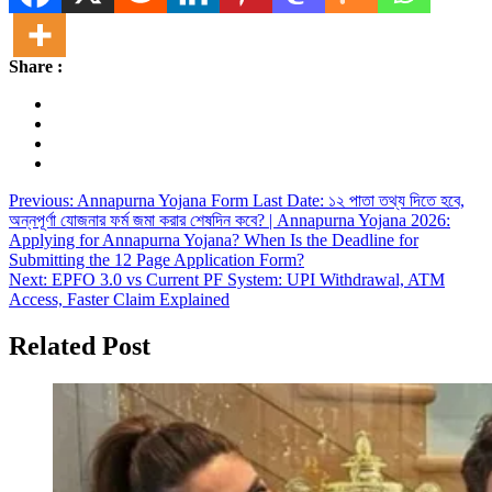
Share :
Post
Previous:
Annapurna Yojana Form Last Date: ১২ পাতা তথ্য দিতে হবে,
অন্নপূর্ণা যোজনার ফর্ম জমা করার শেষদিন কবে? | Annapurna Yojana 2026:
navigation
Applying for Annapurna Yojana? When Is the Deadline for
Submitting the 12 Page Application Form?
Next:
EPFO 3.0 vs Current PF System: UPI Withdrawal, ATM
Access, Faster Claim Explained
Related Post