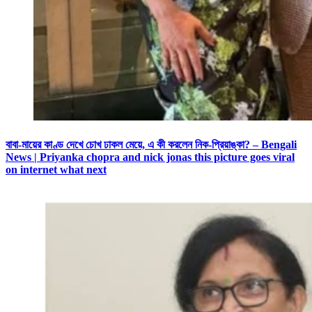
বাবা-মায়ের কাণ্ড দেখে চোখ ঢাকল মেয়ে, এ কী করলেন নিক-প্রিয়াঙ্কা? – Bengali
News | Priyanka chopra and nick jonas this picture goes viral
on internet what next