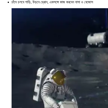
চাঁদে চলবে গাড়ি, উড়বে ড্রোন, একসঙ্গে কাজ করবেন নাসা ও বেজোস