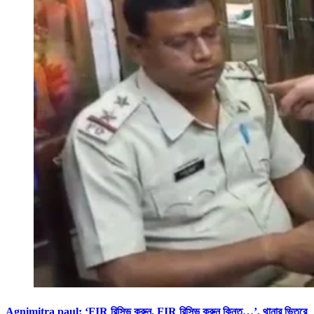
Agnimitra paul: ‘FIR রিসিভ করুন, FIR রিসিভ করুন কিন্তু…’, থানার ভিতরে