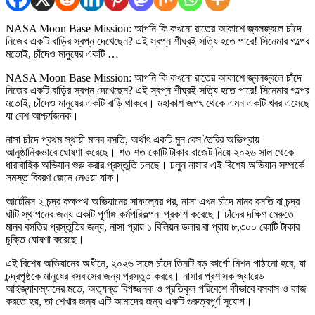
NASA Moon Base Mission: আপনি কি কখনো রাতের আকাশে জ্বলজ্বলে চাঁদে
নিজের একটি বাড়ির স্বপ্ন দেখেছেন? এই স্বপ্ন শীঘ্রই সত্যি হতে পারে! সিনেমার গল্পের
মতোই, চাঁদেও মানুষের একটি …
NASA Moon Base Mission: আপনি কি কখনো রাতের আকাশে জ্বলজ্বলে চাঁদে
নিজের একটি বাড়ির স্বপ্ন দেখেছেন? এই স্বপ্ন শীঘ্রই সত্যি হতে পারে! সিনেমার গল্পের
মতোই, চাঁদেও মানুষের একটি বাড়ি থাকবে। মহাকাশ জগৎ থেকে এমন একটি খবর এসেছে
যা বেশ আশ্চর্যজনক।
নাসা চাঁদে প্রথম স্থায়ী মানব বসতি, অর্থাৎ একটি মুন বেস তৈরির অভিপ্রায়
আনুষ্ঠানিকভাবে ঘোষণা করেছে। শত শত কোটি টাকার বাজেট নিয়ে ২০২৬ সাল থেকে
ধারাবাহিক অভিযান শুরু করার প্রস্তুতি চলছে। চলুন নাসার এই বিশেষ অভিযান সম্পর্কে
সমস্ত বিবরণ জেনে নেওয়া যাক।
আর্টেমিস ২ চন্দ্র কক্ষপথ অভিযানের সাফল্যের পর, নাসা এখন চাঁদে মানব বসতি বা চন্দ্র
ঘাঁটি স্থাপনের জন্য একটি পূর্ণাঙ্গ কর্মপরিকল্পনা প্রকাশ করেছে। চাঁদের দক্ষিণ মেরুতে
মানব বসতির প্রস্তুতির জন্য, নাসা প্রায় ১ বিলিয়ন ডলার বা প্রায় ৮,৩০০ কোটি টাকার
চুক্তি ঘোষণা করেছে।
এই বিশেষ অভিযানের অধীনে, ২০২৬ সালে চাঁদে তিনটি বড় কার্গো মিশন পাঠানো হবে, যা
চন্দ্রপৃষ্ঠকে মানুষের বসবাসের জন্য প্রস্তুত করবে। নাসার প্রশাসক জ্যারেড
আইজ্যাকম্যানের মতে, অত্যন্ত বিপজ্জনক ও প্রতিকূল পরিবেশে কীভাবে বসবাস ও কাজ
করতে হয়, তা শেখার জন্য এটি আমাদের জন্য একটি গুরুত্বপূর্ণ সুযোগ।