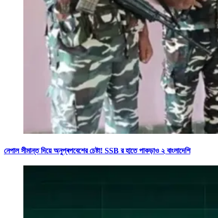
নেপাল সীমান্ত দিয়ে অনুপ্ৰপবেশের চেষ্টা! SSB র হাতে পাকড়াও ২ বাংলাদেশি