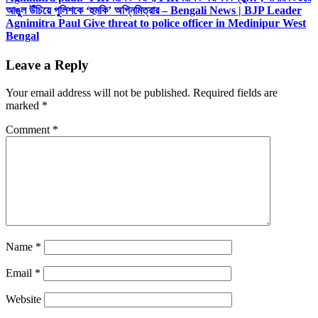
আঙুল উঁচিয়ে পুলিশকে ‘হুমকি’ অগ্নিমিত্রার – Bengali News | BJP Leader
Agnimitra Paul Give threat to police officer in Medinipur West
Bengal
Leave a Reply
Your email address will not be published.
Required fields are
marked
*
Comment
*
Name
*
Email
*
Website