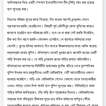
অফিসারদের নিয়ে একটি স্পেশাল ইনভেস্টিগেশন টিম (সিট) গঠন করা হয়েছে
বলে সূত্রের খবর।
নিহতের পরিবার সূত্রে জানা গিয়েছে, দিন কয়েক আগেই চন্দ্রনাথ ফোনে
প্রাণনাশের হুমকি পেয়েছিলেন। বিষয়টি পূর্ব মেদিনীপুর জেলা পুলিশের কাছেও
জানানো হয়েছিল বলে পরিবারের দাবি। তবে কে বা কারা সেই হুমকি দিয়েছিল,
ঠিক কত দিন আগে হুমকি–ফোনকল এসেছিল, সে ব্যাপারে সবিস্তার তথ্য
মেলেনি। খুনের ঘটনায় আপাতত তিন জনকে জিজ্ঞাসাবাদের জন্য আটক করেছে
মধ্যমগ্রাম থানার পুলিশ। ঘটনাস্থল থেকেই বুধবার রাতে রুপোলি রংয়ের একটি
গাড়ি উদ্ধার করা হয়। যে গাড়ি চন্দ্রনাথ রথের গাড়ির রাস্তা আটকেছিল।
ঘটনাস্থলের আশপাশের সিসিটিভি ক্যামেরার ফুটেজ খতিয়ে দেখে বৃহস্পতিবার
পুলিশ উদ্ধার করে দুষ্কৃতীদের একটি মোটরবাইক, যেটি আততায়ীদের একাংশ
ব্যবহার করেছিল। গাড়ি এবং মোটরবাইক পেলেও সেগুলো থেকে তদন্তকারীরা
এখনও পর্যন্ত তেমন দিশা পাননি বলে পুলিশ সূত্রের খবর। শিলিগুড়িতে থাকা
গাড়ির মালিক জানিয়েছেন, তাঁর গাড়ি ছিল গ্যারাজের ভিতরে। মোটরবাইকের
নম্বরের সঙ্গে নথিভুক্ত ঠিকানার সূত্র ধরে পশ্চিম বর্ধমানের বার্নপুরে পৌঁছে
তদন্তকারীরা জানতে পারেন, বাইকের মালিকের যে নাম, সেই ঠিকানায় ওই নামের