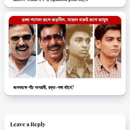
জনসমক্ষে পাঁচ অপরাধী, রক্ত-গঙ্গা বইবে?
Leave a Reply