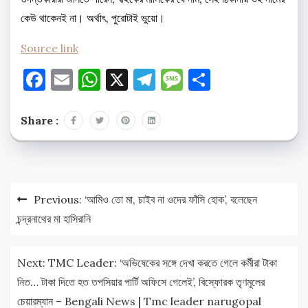
কেউ থাকেনই না। অর্থাৎ, পুরোটাই ভুয়ো।
Source link
Facebook
Email
WhatsApp
X
Telegram
Message
Share
Share :
Post
Previous:
‘আমিও তো মা, চাইব না ওদের ফাঁসি হোক’, বলেছেন
navigation
চন্দ্রনাথের মা হাসিরানি
Next:
TMC Leader: ‘অভিষেকের সঙ্গে দেখা করতে গেলে কর্মীরা টাকা
নিত… টাকা দিতে হত তপসিয়ার পার্টি অফিসে গেলেই’, বিস্ফোরক তৃণমূলের
চেয়ারম্যান – Bengali News | Tmc leader narugopal