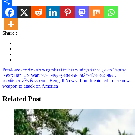
Message
Share
Share :
Post
Previous:
স্পেশাল রোল অবজ়ার্ভারের রিপোর্টের পরেই পুনর্নির্বাচনে চূড়ান্ত সিদ্ধান্ত
Next:
Iran-US War: ‘এমন অস্ত্র ব্যবহার করব, হার্ট-অ্যাটাক হতে পারে’,
navigation
আমেরিকাকে হুঁশিয়ারি ইরানের – Bengali News | Iran threatened to use new
weapon to attack on America
Related Post