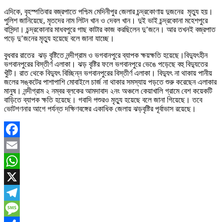
এদিকে, বৃহস্পতিবার বজ্রপাতে পশ্চিম মেদিনীপুর জেলার চন্দ্রকোণায় দুজনের মৃত্যু হয়।
পুলিশ জানিয়েছে, মৃতদের নাম লিটন খান ও দেবল খান। দুই ভাই চন্দ্রকোনা মহেশপুরে
বাসিন্দা। চন্দ্রকোনার মাধবপুরে গাছ কাটার কাজ করছিলেন দু’জনে। আর তখনই বজ্রপাত
পড়ে দু’জনের মৃত্যু হয়েছে বলে জানা যাচ্ছে।
বুধবার রাতের ঝড় বৃষ্টিতে নন্দীগ্রাম ও ভগবানপুরে ব্যাপক ক্ষয়ক্ষতি হয়েছে।বিদ্যুৎহীন
ভগবানপুরের বিস্তীর্ণ এলাকা। ঝড় বৃষ্টির ফলে ভগবানপুরে ভেঙে পড়েছে বহু বিদ্যুতের
খুঁটি। রাত থেকে বিদ্যুৎ বিচ্ছিন্ন ভগবানপুরের বিস্তীর্ণ এলাকা। বিদ্যুৎ না থাকায় পানীয়
জলের সঙ্কটের পাশাপাশি মোবাইলে চার্জ না থাকার সমস্যায় পড়তে শুরু করেছেন এলাকার
মানুষ। নন্দীগ্রাম ২ নম্বর ব্লকের আমদাবাদ ২নং অঞ্চলে কেয়াখালি গ্রামে বেশ কয়েকটি
বাড়িতে ব্যাপক ক্ষতি হয়েছে। গবাদি পশুরও মৃত্যু হয়েছে বলে জানা গিয়েছে। তবে
ভোটগণনার আগে পর্যন্ত দক্ষিণবঙ্গের একাধিক জেলায় ঝড়বৃষ্টির পূর্বাভাস রয়েছে।
Facebook
Email
WhatsApp
X
Telegram