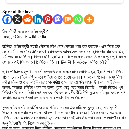
Spread the love
ঠিক কী কী করেছেন অভিনেত্রী?
Image Credit: wikipedia
বলিউড অভিনেত্রী ইয়ামি গৌতম হঠাৎ কেন কোরান পড়া শুরু করলেন? এই নিয়ে শুরু
জোর চর্চা। তবে বিষয়টি কোনো ব্যক্তিগত আধ্যাত্মিক সফর নয়, ছবির প্রয়োজনেই এই
চর্চা শুরু করেন তিনি। নিজের ছবি ‘হক’-এর চরিত্রের প্রয়োজনে নিজেকে পুরোপুরি বদলে
ফেলতে এই সিদ্ধান্ত নিয়েছিলেন তিনি। ঠিক কী কী করেছেন অভিনেত্রী?
ছবির পরিচালক সুপর্ণ এস বর্মা সম্প্রতি এক সাক্ষাৎকারে জানিয়েছেন, ইয়ামি তার ‘শাজিয়া
বানো’ চরিত্রটিকে নিখুঁতভাবে ফুটিয়ে তুলতে চেয়েছিলেন। সত্তর দশকের এক মুসলিম
নারীর জীবন ও তার আইনি লড়াইকে পর্দায় তুলে ধরা মোটেই সহজ ছিল না। পরিচালক
বলেন, “আমরা ছবিটির গবেষণার জন্য প্রায় দেড় বছর সময় দিয়েছি। ইয়ামি নিজেও খুব
সিরিয়াস ছিলেন। তিনি সেই সময়ের পরিবেশ ও ধর্মীয় রীতিনীতি বুঝতে পবিত্র কোরান পাঠ
করেছিলেন এবং ইসলামিক আইন নিয়ে পড়াশোনা করেছিলেন।”
মূলত ছবির গল্পটি আবর্তিত হয়েছে শাজিয়া নামের এক নারীকে কেন্দ্র করে, যার স্বামী
দ্বিতীয় বিয়ে করার পর তাকে খোরপোশ দিতে অস্বীকার করেন। নিজের জন্য লড়াইয়ে
শাজিয়া যখন আদালতের দ্বারস্থ হন, তখন তার সেই মানসিক জোর আর প্রেক্ষাপট বোঝার
জন্যই ইয়ামি এই বিশেষ প্রস্তুতি নেন।
সুপর্ণের মতে, আজকের দিনে দাঁড়িয়ে যেকোনো স্পর্শকাতর বিষয়ে সিনেমা বানাতে গেলে