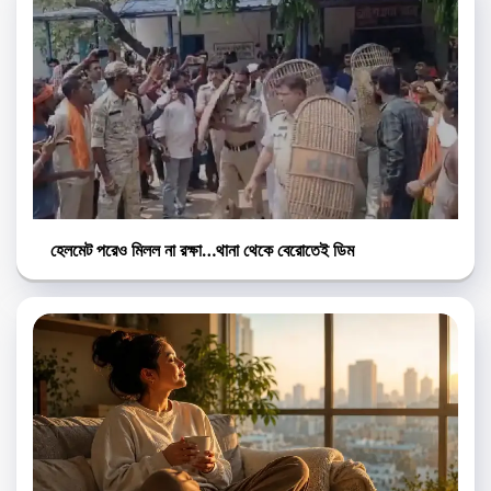
হেলমেট পরেও মিলল না রক্ষা…থানা থেকে বেরোতেই ডিম