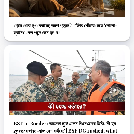
প্রেম থেকে মুখ ফেরাচ্ছে তরুণ প্রজন্ম? পার্টনার খোঁজার চেয়ে ‘সোলো-
ম্যাক্সিং’ কেন পছন্দ জেন জ়ি-র?
BSF in Border: আচমকা ছুটে এলেন বিএসএফের ডিজি, কী হল
সুন্দরবনের ভারত-বাংলাদেশ বর্ডারে? | BSF DG rushed, what