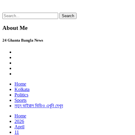
Skip
Search
24 Ghanta Bangla News
24 Ghanta Bengali News
to
for:
content
About Me
24 Ghanta Bangla News
Home
Kolkata
Politics
Sports
নতুন ভাইরাল ভিডিও এখুনি দেখুন
Home
2026
April
11