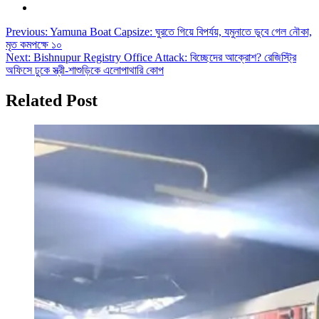
Post
Previous:
Yamuna Boat Capsize: ঘুরতে গিয়ে বিপর্যয়, যমুনাতে ডুবে গেল নৌকা,
মৃত কমপক্ষে ১০
navigation
Next:
Bishnupur Registry Office Attack: বিচ্ছেদের আক্রোশ? রেজিস্ট্রি
অফিসে ঢুকে স্ত্রী-শাশুড়িকে এলোপাথারি কোপ
Related Post