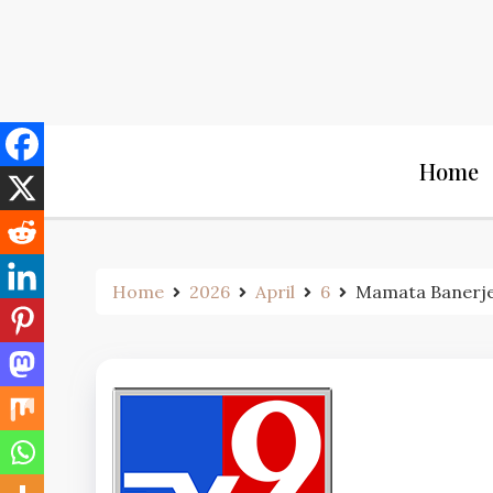
Skip
to
content
Home
Home
2026
April
6
Mamata Banerjee on 