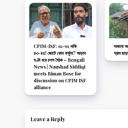
CPIM-ISF: ৩১-৩২ নাকি
অজানা আত
৪৩-৪৪! জোটে কোন ফর্মুলা? আড়াঘ
গ্রাম ছা
ঘণ্টা ধরে চলল বৈঠক – Bengali
News | Naushad Siddiqi
meets Biman Bose for
discussion on CPIM ISF
alliance
Leave a Reply