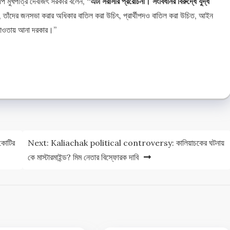
েপি মুখপাত্র দেবজিৎ সরকার বলেন,
“এটা সরাসরি প্ররোচনা। সংবিধানর বিরুদ্ধে যুদ্ধ
, তাঁদের জনসভা করার অধিকার বাতিল করা উচিৎ, প্রার্থীপদও বাতিল করা উচিত, আইন
 আওতায় আনা দরকার।”
e
e
 কোটির
Next:
Kaliachak political controversy: কালিয়াচকের ঘটনায়
কে মাস্টারমাইন্ড? মিম নেতার বিস্ফোরক দাবি