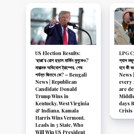
US Election Results:
LPG Cyl
‘ছাপ্পা’র রোগ ছড়াল মার্কিন মুলুকেও?
গ্যাস মজু
মারাত্মক অভিযোগ ট্রাম্পের, শেষ
হবে কী 
পর্যন্ত জিতবে কে? – Bengali
News |
News | Republican
every 
Candidate Donald
are d
Trump Wins in
Middle
Kentucky, West Virginia
days R
& Indiana, Kamala
Crisis
Harris Wins Vermont,
Leads in 3 State, Who
Will Win US President