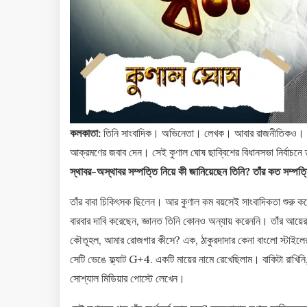
কলকাতা:
তিনি সাংবাদিক। অভিনেতা। লেখক। আবার রাজনীতিকও। বিভি
আক্রমণের জবাব দেন। সেই কুণাল ঘোষ ছাব্বিশের বিধানসভা নির্বাচনে
স্থাবর-অস্থাবর সম্পত্তি নিয়ে কী জানিয়েছেন তিনি? তাঁর কত সম্পত্
তাঁর বাবা চিকিৎসক ছিলেন। আর কুণাল কম বয়সেই সাংবাদিকতা শুরু করে
বারবার দাবি করেছেন, জ্ঞানত তিনি কোনও অন্যায় করেননি। তাঁর আয়ে
কৌতূহল, আমার রোজগার কীসে? এক, ঠাকুরদাদার কেনা বাংলো স্টাইলের বা
সেটি ভেঙে ফ্ল্যাট G+4. একটি মায়ের নামে রেখেছিলাম। বাকিটা রাখ
সোশ্যাল মিডিয়ার পোস্টে লেখেন।