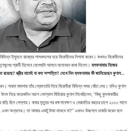
ন্ন ইস্যুতে রাজ্যের শাসকদলের হয়ে বিরোধীদের নিশানা করেন। কখনও বিরোধীদের
 তৃণমূলের প্রার্থী হিসেবে বেলেঘাটা আসনে মনোনয়ন জমা দিলেন।
হলফনামায় নিজের
তি রয়েছে? স্ত্রীর নামেই বা কত সম্পত্তি? দেখে নিন হলফনামায় কী জানিয়েছেন কুণাল…
ন। সারদা মামলায় তাঁর গ্রেফতারি নিয়ে বিরোধীরা বিভিন্ন সময় খোঁচা দেয়। যদিও কুণাল
র উৎস নিয়ে কয়েকদিন আগে সোশ্যাল মিডিয়ায় কুণাল লিখেছিলেন, “কিছু কুৎসাকারীর
ড়ি ছিল পেল্লায়। বাবার মৃত্যুর পর রক্ষণাবেক্ষণ ও মেরামতির খরচের চাপে ২০০০ সালে
িনি, এখন অন্যদের। তা আমার একটু টাকা থাকবে না?” এখনও উচ্চপদে চাকরি করেন বলে