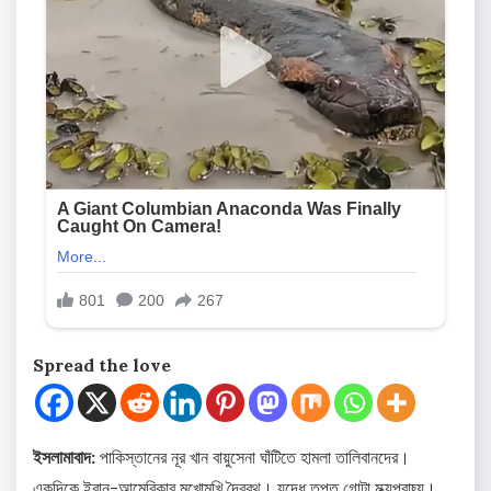
Spread the love
ইসলামাবাদ:
পাকিস্তানের নূর খান বায়ুসেনা ঘাঁটিতে হামলা তালিবানদের।
একদিকে ইরান-আমেরিকার মুখোমুখি দ্বৈরথ। যুদ্ধে তপ্ত গোটা মধ্য়প্রাচ্য়।