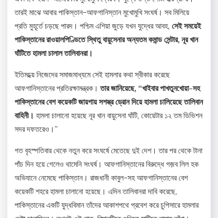
তারই মাঝে আবার পাকিস্তান-আফগানিস্তান মুখোমুখি সংঘর্ষ। সব মিলিয়ে
প্রতি মুহূর্তে চড়ছে পারদ। পশ্চিম এশিয়া জুড়ে যখন যুদ্ধের আবহ,
সেই সময়েই
পাকিস্তানের রাওয়ালপিণ্ডিতে স্থিতু বায়ুসেনার অন্যতম কমান্ড সেন্টার, নূর খান
ঘাঁটিতে হামলা চালাল তালিবানরা।
ইতিমধ্য়ে নিজেদের সমাজমাধ্যমে সেই হামলার কথা স্বীকার করেছে
আফগানিস্তানের প্রতিরক্ষামন্ত্রক।
তার জানিয়েছে, “খাইবার পাখতুনখোয়া-সহ
পাকিস্তানের বেশ কয়েকটি জায়গায় সশস্ত্র ড্রোন দিয়ে হামলা চালিয়েছে তালিবান
বাহিনী।
হামলা চালানো হয়েছে নূর খান বায়ুসেনা ঘাঁটি, কোয়েটার ১২ তম ডিভিশন
সদর দফতরেও।”
গত বৃহস্পতিবার থেকে নতুন করে সংঘর্ষে মেতেছে দুই দেশ। তার পর থেকে টানা
পাঁচ দিন হয়ে গেলেও থামেনি সংঘর্ষ। আফগানিস্তানের বিরুদ্ধে গজ়ব লিল হক
অভিযানে নেমেছে পাকিস্তান। রাজধানী কাবুল-সহ আফগানিস্তানের বেশ
কয়েকটি শহরে হামলা চালানো হয়েছে। এদিন তালিবানরা দাবি করেছে,
পাকিস্তানের একটি যুদ্ধবিমান তাঁদের আকাশপথে প্রবেশ করে চুপিসারে হামলার