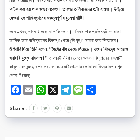
চেষ্টা চালাচ্ছিল। তখনই ওই পাক-বিমানটিকে গুলিকে মাটিতে নামায় তাঁরা।
আটক করা হয় পাক জওয়ানকেও। তারপর তালিবানদের পাল্টা হামলা। উড়িয়ে
দেওয়া হল পাকিস্তানের গুরুত্বপূর্ণ বায়ুসেনা ঘাঁটি।
তবে এখনই থেমে থাকছে না পাকিস্তান। শনিবার পাক প্রতিমন্ত্রী খোয়াজা
আসিফ আফগানিস্তানের বিরুদ্ধে খোলাখুলি যুদ্ধ ঘোষণা করে দিয়েছেন।
হুঁশিয়ারি দিয়ে তিনি বলেন, “ধৈর্যের বাঁধ ভেঙে গিয়েছে। ওদের বিরুদ্ধে আমরাও
সরাসরি যুদ্ধে নামলাম।”
তারপরই রবিবার ভোরে আফগানিস্তানের রাজধানী
কাবুল এবং কন্দহরে পর পর বেশ কয়েকটি জায়গায় জোরালো বিস্ফোরণের শব্দ
শোনা গিয়েছে।
Facebook
Email
WhatsApp
X
Telegram
Message
Share
Share :