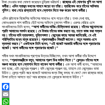
টাকা দেওয়ার কথা ঘোষণা করেছেন চন্দ্রিমা ভট্টাচার্য।
রাজ্যের এই ঘোষণায় খুশি নন আশা
কর্মীরা। এদিন স্বাস্থ্য ভবনের সামনে জড়ো হন তাঁরা। ব্যারিকেড করে তাঁদের আটকায়
পুলিশ। বাধা পেয়ে রাস্তাতেই বসে স্লোগান দিতে শুরু করেন আশা কর্মীরা।
এদিন সল্টলেকে বিজেপির অফিসের সামনেও বসে পড়েন তাঁরা। তখন দেখা যায়,
কোনওরকমে পাশ কাটিয়ে হেঁটে দলের অফিসে ঢুকলেন শমীক। এরপর বেরিয়ে এসে
সাংবাদিকদের তিনি বলেন,
“আশা কর্মীদের দাবির যৌক্তিকতা রয়েছে। তাঁদের আন্দোলনের
প্রতি আমাদের সমর্থন রয়েছে। যে টাকায় তাঁদের কাজ করতে হয়, তাতে কাজ করা সম্ভব
নয়। তাঁদের দাবি ন্যায়সঙ্গত, যুক্তিসঙ্গত। কেন্দ্রের কাছে আমরা জানিয়েছি, যে এই
পরিস্থিতির মধ্যে মানুষ রয়েছেন। প্রধানমন্ত্রীও বিষয়টি জানেন। নতুন সরকার এসে
ব্যবস্থা করবে।” একইসঙ্গে তিনি বলেন, “এই বাজেট সরকারি কর্মীদের সঙ্গে প্রতারণার
বাজেট। আশা কর্মীদের সঙ্গে প্রতারণার বাজেট।”
শমীক যখন সাংবাদিকদের প্রশ্নের উত্তর দিচ্ছিলেন, তখন আশা কর্মীরা তাঁর উদ্দেশে
বলেন,
“প্রধানমন্ত্রীকে বলুন, আমাদের গ্রুপ ডির মর্যাদা দিতে।” কেন্দ্রও তাঁদের সঙ্গে
বঞ্চনা করেছে বলে স্লোগান দিতে থাকেন আশা কর্মীরা।
এক আশা কর্মী বলেন, “আমাদের
বলা হচ্ছে, এটা কেন্দ্রের প্রকল্প। যদি কেন্দ্রের প্রকল্প হয়, তাহলে তো কেন্দ্রেরও ভাবা
উচিত। কেন্দ্র প্রতি বছর বাজেটে আমাদের জন্য কিছু বলছে না কেন? কেন রাজ্যের কাছে
ভিক্ষা চাইতে আসতে হয়? আর রাজ্যের তো কেন্দ্রকে জানানো উচিত।”
Facebook
Email