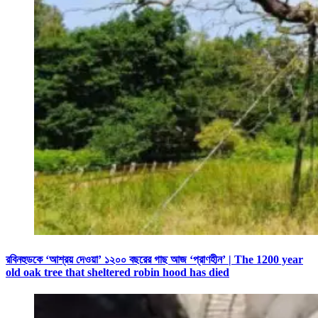
রবিনহুডকে ‘আশ্রয় দেওয়া’ ১২০০ বছরের গাছ আজ ‘প্রাণহীন’ | The 1200 year
old oak tree that sheltered robin hood has died