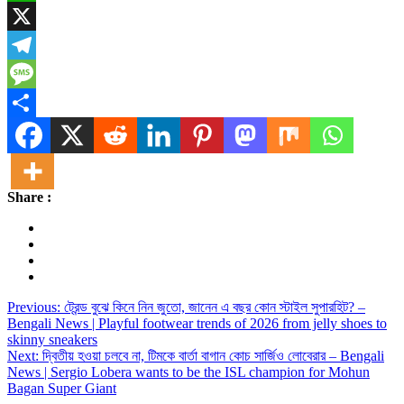
WhatsApp
X
Telegram
Message
Share
Share :
Post
Previous:
ট্রেন্ড বুঝে কিনে নিন জুতো, জানেন এ বছর কোন স্টাইল সুপারহিট? –
Bengali News | Playful footwear trends of 2026 from jelly shoes to
navigation
skinny sneakers
Next:
দ্বিতীয় হওয়া চলবে না, টিমকে বার্তা বাগান কোচ সার্জিও লোবেরার – Bengali
News | Sergio Lobera wants to be the ISL champion for Mohun
Bagan Super Giant