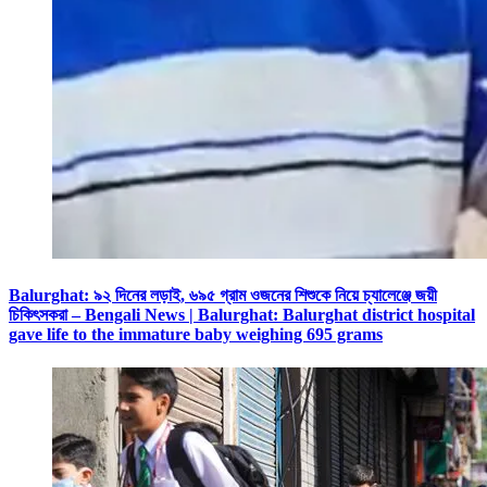
Balurghat: ৯২ দিনের লড়াই, ৬৯৫ গ্রাম ওজনের শিশুকে নিয়ে চ্যালেঞ্জে জয়ী
চিকিৎসকরা – Bengali News | Balurghat: Balurghat district hospital
gave life to the immature baby weighing 695 grams