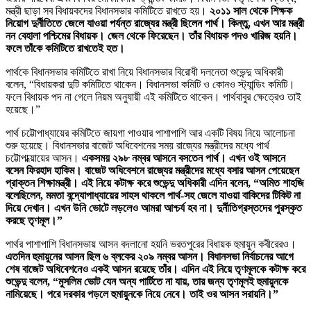
মন্ত্রী ছাড়া সব বিধায়কদের বিধানসভার কমিটিতে রাখতে হয়।
২০১১ সাল থেকে শিক্ষক
নিয়োগ দুর্নীতিতে জেলে যাওয়া পর্যন্ত রাজ্যের মন্ত্রী ছিলেন পার্থ। কিন্তু, এখন আর মন্ত্রী
নন বেহালা পশ্চিমের বিধায়ক। জেল থেকে ফিরেছেন। তাঁর বিধায়ক পদও খারিজ হয়নি।
ফলে তাঁকে কমিটিতে রাখতেই হত।
পার্থকে বিধানসভার কমিটিতে রাখা নিয়ে বিধানসভার বিরোধী দলনেতা শুভেন্দু অধিকারী
বলেন, “বিধায়করা দুটি কমিটিতে থাকেন। বিধানসভা কমিটি ও কোনও স্ট্যান্ডিং কমিটি।
ফলে বিধায়ক পদ না গেলে নিয়ম অনুযায়ী এই কমিটিতে থাকেন। পার্থবাবুর ক্ষেত্রেও তাই
হয়েছে।”
পার্থ চট্টোপাধ্যায়ের কমিটিতে জায়গা পাওয়ার পাশাপাশি আর একটি বিষয় নিয়ে আলোচনা
শুরু হয়েছে। বিধানসভার বাজেট অধিবেশনের সময় রাজ্যের মন্ত্রীদের মধ্যে পার্থ
চট্টোপাধ্য়ায়ের আসন।
একসময় ২৯৮ নম্বর আসনে বসতেন পার্থ। এখন ওই আসনে
বসেন ফিরহাদ হাকিম। বাজেট অধিবেশনে রাজ্যের মন্ত্রীদের মধ্যে বসার আসন পেয়েছেন
প্রাক্তন শিক্ষামন্ত্রী। এই নিয়ে কটাক্ষ করে শুভেন্দু অধিকারী এদিন বলেন, “অমিত শাহজি
বলেছিলেন, মমতা বন্দ্যোপাধ্যায়ের সাহস থাকলে পার্থ-সহ জেলে যাওয়া বাকিদের টিকিট না
দিয়ে দেখান। এখন উনি ভোটে লড়লেও আমরা আশ্চর্য হব না। দুর্নীতিগ্রস্তদের পুরস্কৃত
করছে তৃণমূল।”
পার্থর পাশাপাশি বিধানসভায় আসন বদলানো হয়নি ভরতপুরের বিধায়ক হুমায়ুন কবীরেরও।
এতদিন হুমায়ুনের আসন ছিল ৬ ব্লকের ২০৯ নম্বর আসন। বিধানসভা নির্বাচনের আগে
শেষ বাজেট অধিবেশনেও একই আসন রয়েছে তাঁর। এদিন এই নিয়ে তৃণমূলকে কটাক্ষ করে
শুভেন্দু বলেন, “মুসলিম ভোট যেন অন্য পার্টিতে না যায়, তার জন্য তৃণমূলই হুমায়ুনকে
নামিয়েছে। পরে দরকার পড়লে হুমায়ুনকে নিয়ে নেবে। তাই ওর আসন সরায়নি।”