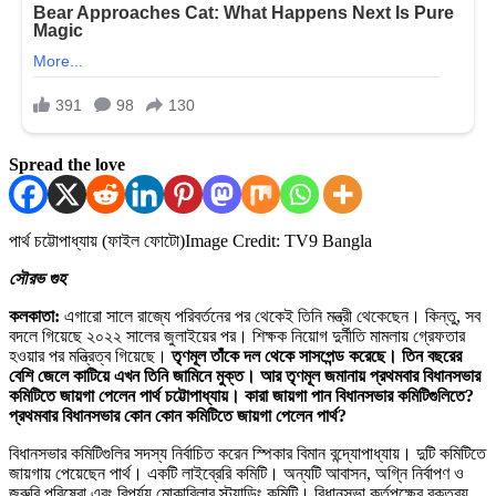
Spread the love
পার্থ চট্টোপাধ্যায় (ফাইল ফোটো)
Image Credit: TV9 Bangla
সৌরভ গুহ
কলকাতা:
এগারো সালে রাজ্যে পরিবর্তনের পর থেকেই তিনি মন্ত্রী থেকেছেন। কিন্তু, সব
বদলে গিয়েছে ২০২২ সালের জুলাইয়ের পর। শিক্ষক নিয়োগ দুর্নীতি মামলায় গ্রেফতার
হওয়ার পর মন্ত্রিত্ব গিয়েছে।
তৃণমূল তাঁকে দল থেকে সাসপেন্ড করেছে। তিন বছরের
বেশি জেলে কাটিয়ে এখন তিনি জামিনে মুক্ত। আর তৃণমূল জমানায় প্রথমবার বিধানসভার
কমিটিতে জায়গা পেলেন পার্থ চট্টোপাধ্যায়। কারা জায়গা পান বিধানসভার কমিটিগুলিতে?
প্রথমবার বিধানসভার কোন কোন কমিটিতে জায়গা পেলেন পার্থ?
বিধানসভার কমিটিগুলির সদস্য নির্বাচিত করেন স্পিকার বিমান বন্দ্যোপাধ্যায়। দুটি কমিটিতে
জায়গায় পেয়েছেন পার্থ। একটি লাইব্রেরি কমিটি। অন্যটি আবাসন, অগ্নি নির্বাপণ ও
জরুরি পরিষেবা এবং বিপর্যয় মোকাবিলার স্ট্যান্ডিং কমিটি। বিধানসভা কর্তৃপক্ষের বক্তব্য,