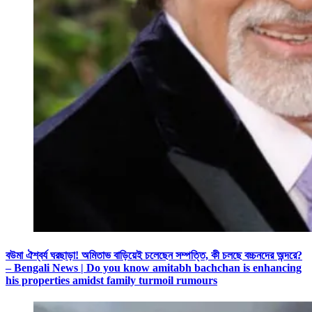
বউমা ঐশ্বর্য ঘরছাড়া! অমিতাভ বাড়িয়েই চলেছেন সম্পত্তি, কী চলছে বচ্চনদের অন্দরে?
– Bengali News | Do you know amitabh bachchan is enhancing
his properties amidst family turmoil rumours