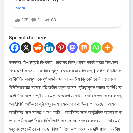
Spread the love
কলকাতা: টি-টোয়েন্টি বিশ্বকাপে ভারতের বিরুদ্ধ ম্যাচ বয়কট করার সিদ্ধান্ত
নিয়েছে পাকিস্তান। যা ঘিরে তুলুম বিতর্ক শুরু হয়ে গিয়েছে। এই পরিস্থিতিতে
আইসিসির অবস্থানকে পূর্ণ সমর্থন জানাল ভারতীয় ক্রিকেট বোর্ড। সোমবার
বিসিসিআইয়ের সহসভাপতি রাজীব শুক্লা জানান, ক্রীড়াসুলভ আচরণের ভিওিতে
আইসিসির সঙ্গে সম্পূর্ণ ভাবে একমত ভারতীয় বোর্ড। রাজীব শুক্লা আরও বলেন,
“আইসিসি স্পষ্টভাবে ক্রীড়াসুলভ মানসিকতার কথা উল্লেখ করেছে। আমরা
আইসিসির সঙ্গে সহমত পোষণ করছি। আইসিসির সঙ্গে আনুষ্ঠানিক আলোচনা না
হওয়া পর্যন্ত এই বিষয়ে বিসিসিআই আর কোনও মন্তব্য করবে না।” তাঁর এই
মন্তব্য থেকেই বোঝা যাচ্ছে, বিষয়টি নিয়ে আপাতত সতর্ক দৃষ্টি রাখছে ভারতীয়