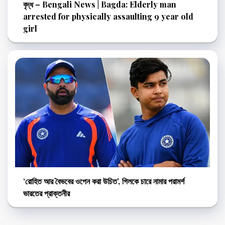
বৃদ্ধ – Bengali News | Bagda: Elderly man
arrested for physically assaulting 9 year old
girl
‘রোহিত আর বৈভবের ওপেন করা উচিত’, গিলকে চারে নামার পরামর্শ
ভারতের প্রাক্তনীর