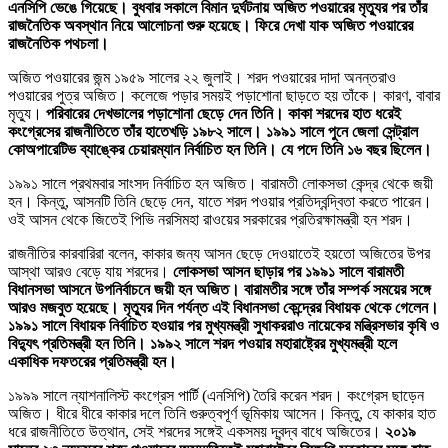
এনসিপি ভেঙে গিয়েছে। বুধবার সকালে বিমান দুর্ঘটনায় অজিত পওয়ারের মৃত্যুর পর তাঁর
রাজনৈতিক অবস্থান নিয়ে আলোচনা শুরু হয়েছে। ফিরে দেখা যাক অজিত পওয়ারের
রাজনৈতিক পথচলা।
অজিত পওয়ারের জন্ম ১৯৫৯ সালের ২২ জুলাই। শরদ পওয়ারের দাদা অনন্তরাও
পওয়ারের পুত্র অজিত। কলেজে পড়ার সময়ই পড়াশোনা ছাড়তে হয় তাঁকে। কারণ, বাবার
মৃত্যু।
পরিবারের দেখভালের পড়াশোনা ছেড়ে দেন তিনি। কাকা শরদের হাত ধরেই
কংগ্রেসের রাজনীতিতে তাঁর হাতেখড়ি ১৯৮২ সালে। ১৯৯১ সালে পুনে জেলা সেন্ট্রাল
কোঅপারেটিভ ব্যাঙ্কের চেয়ারম্যান নির্বাচিত হন তিনি। যে পদে তিনি ১৬ বছর ছিলেন।
১৯৯১ সালে প্রথমবার সাংসদ নির্বাচিত হন অজিত। বারামতী লোকসভা কেন্দ্র থেকে জয়ী
হন। কিন্তু, আসনটি তিনি ছেড়ে দেন, যাতে শরদ পওয়ার প্রতিদ্বন্দ্বিতা করতে পারেন।
ওই আসন থেকে জিতেই পিভি নরসিমহা রাওয়ের সরকারের প্রতিরক্ষামন্ত্রী হন শরদ।
রাজনীতির কারবারিরা বলেন, কাকার জন্য আসন ছেড়ে দেওয়াতেই হয়তো অজিতের উপর
আস্থা আরও বেড়ে যায় শরদের।
লোকসভা আসন ছাড়ার পর ১৯৯১ সালে বারামতী
বিধানসভা আসনে উপনির্বাচনে জয়ী হন অজিত। বারামতীর সঙ্গে তাঁর সম্পর্ক সময়ের সঙ্গে
আরও মজবুত হয়েছে। মৃত্যুর দিন পর্যন্ত এই বিধানসভা কেন্দ্রের বিধায়ক থেকে গেলেন।
১৯৯১ সালে বিধায়ক নির্বাচিত হওয়ার পর মুখ্যমন্ত্রী সুধাকররাও নায়েকের মন্ত্রিসভার কৃষি ও
বিদ্যুৎ প্রতিমন্ত্রী হন তিনি। ১৯৯২ সালে শরদ পওয়ার মহারাষ্ট্রের মুখ্যমন্ত্রী হলে
একাধিক দফতরের প্রতিমন্ত্রী হন।
১৯৯৯ সালে ন্যাশনালিস্ট কংগ্রেস পার্টি (এনসিপি) তৈরি করেন শরদ। কংগ্রেস ছাড়েন
অজিত। ধীরে ধীরে কাকার দলে তিনি গুরুত্বপূর্ণ ভূমিকায় আসেন। কিন্তু, যে কাকার হাত
ধরে রাজনীতিতে উত্থান, সেই শরদের সঙ্গেই একসময় দ্বন্দ্ব বাধে অজিতের।
২০১৯