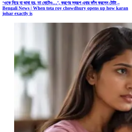
‘ওকে নিয়ে যা ভাবা হয়, তা মোটেও…’, করণের স্বরূপ এবার ফাঁস করলেন টোটা –
Bengali News | When tota roy chowdhury opens up how karan
johar exactly is