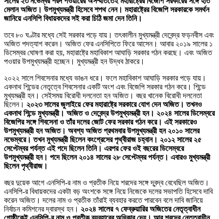
সালের ২৩ নভেম্বর শরদ পওয়ারের অসম্মতিতেই মহারাষ্ট্রের বিজেপি সরকারের সঙ্গে হাত
মেলান অজিত। উপমুখ্যমন্ত্রী হিসেবে শপথ নেন। মহারাষ্ট্রের বিজেপি সরকারকে সমর্থন
জানিয়ে এনসিপি বিধায়কদের সই করা চিঠি জমা দেন তিনি।
তবে ৮০ ঘণ্টার মধ্যে সেই সরকার পড়ে যায়। তৎকালীন মুখ্যমন্ত্রী দেবেন্দ্র ফড়নবীস এবং
অজিত পদত্যাগ করেন। অজিত ফের এনসিপিতে ফিরে আসেন। আবার ২০১৯ সালের ১
ডিসেম্বর ঘোষণা করা হয়, মহারাষ্ট্রে মহাবিকাশ আঘাড়ি সরকার গঠন করছে। এবং অজিত
পওয়ার উপমুখ্যমন্ত্রী হচ্ছেন। মুখ্যমন্ত্রী হন উদ্ধব ঠাকরে।
২০২২ সালে শিবসেনার মধ্যে ভাঙন ধরে। ফলে মহাবিকাশ আঘাড়ি সরকার পড়ে যায়।
একনাথ শিন্ডের নেতৃত্বে শিবসেনার একটি অংশ এবং বিজেপি সরকার গঠন করে। শিন্ডে
মুখ্যমন্ত্রী হন। সেইসময় বিরোধী দলনেতা হন অজিত। বছর খানেক বিরোধী দলনেতা
ছিলেন।
২০২৩ সালের জুলাইয়ে ফের মহারাষ্ট্রে সরকারে যোগ দেন অজিত। তখনও
একনাথ শিন্ডে মুখ্যমন্ত্রী। অজিত ও দেবেন্দ্র উপমুখ্যমন্ত্রী হন। ২০২৪ সালের ডিসেম্বরে
বিজেপির সঙ্গে শিবসেনা ও তাঁর দলের জোট ফের সরকার গঠন করে। এই সরকারেও
উপমুখ্যমন্ত্রী হন অজিত। অবশ্য অজিত প্রথমবার উপমুখ্যমন্ত্রী হন ২০১০ সালের
নভেম্বরে। তখন মুখ্যমন্ত্রী ছিলেন কংগ্রেসের পৃথ্বীরাজ চহ্বান। ২০১২ সালের ২৫
সেপ্টেম্বর পর্যন্ত এই পদে ছিলেন তিনি। এরপর ফের ওই বছরের ডিসেম্বরে
উপমুখ্যমন্ত্রী হন। পদে ছিলেন ২০১৪ সালের ২৮ সেপ্টেম্বর পর্যন্ত। এবারও মুখ্যমন্ত্রী
ছিলেন পৃথ্বীরাজ।
বছর দুয়েক আগে এনসিপি-র নাম ও প্রতীক নিয়ে শরদের সঙ্গে দ্বন্দ্ব বেধেছিল অজিত।
এনসিপি-র বিধায়কদের একটা বড় অংশকে সঙ্গে নিয়ে নিজেকে দলের সভাপতি হিসেবে দাবি
করেন অজিত। দলের নাম ও প্রতীক তাঁরাই ব্যবহার করতে পারবেন বলে দাবি জানিয়ে
নির্বাচন কমিশনের দ্বারস্থ হন।
২০২৪ সালের ৭ ফেব্রুয়ারির অজিতের নেতৃত্বাধীন
গোষ্ঠীকেই এনসিপি-র নাম ও প্রতীক ব্যবহারের অধিকার দেয়। আর শরদের নেতৃত্বাধীন