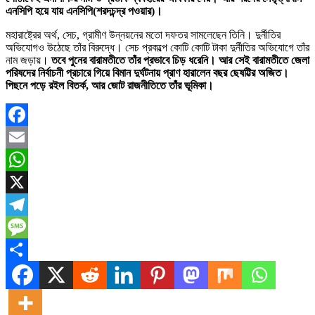
এনসিপি হয়ে যায় এনসিপি(শরদচন্দ্র পওয়ার)।
মহারাষ্ট্রের অর্থ, সেচ, গ্রামীণ উন্নয়নের মতো দফতর সামলেছেন তিনি। দুর্নীতির
অভিযোগও উঠেছে তাঁর বিরুদ্ধে। সেচ প্রকল্পে কোটি কোটি টাকা দুর্নীতির অভিযোগে তাঁর
নাম জড়ায়।
তবে পুনের বারামতীতে তাঁর প্রভাবে চিড় ধরেনি। আর সেই বারামতীতে জেলা
পরিষদের নির্বাচনী প্রচারে গিয়ে বিমান দুর্ঘটনায় প্রাণ হারালেন বছর ছেষট্টির অজিত।
পিছনে পড়ে রইল বিতর্ক, আর জোট রাজনীতিতে তাঁর ভূমিকা।
Facebook
Email
WhatsApp
X
Telegram
Message
Share