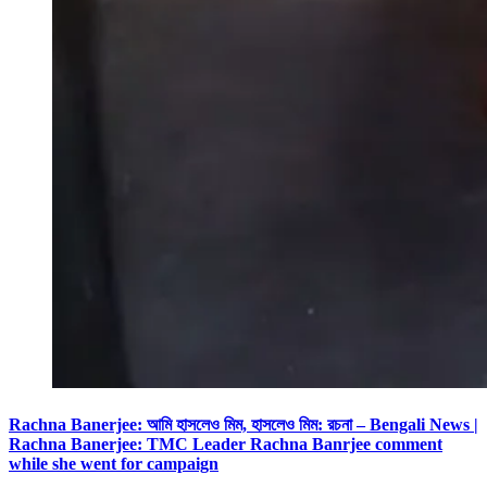
Rachna Banerjee: আমি হাসলেও মিম, হাসলেও মিম: রচনা – Bengali News |
Rachna Banerjee: TMC Leader Rachna Banrjee comment
while she went for campaign