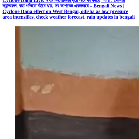
Cyclone Dana Live: ৭৭০ কিলোমিটার দূরে অপেক্ষা করছে ‘দানা’! কোথায়
ল্যান্ডফল, কত গতিতে বইবে ঝড়, সব আপডেট একনজরে – Bengali News |
Cyclone Dana effect on West Bengal, odisha as low pressure
area intensifies, check weather forecast, rain updates in bengali