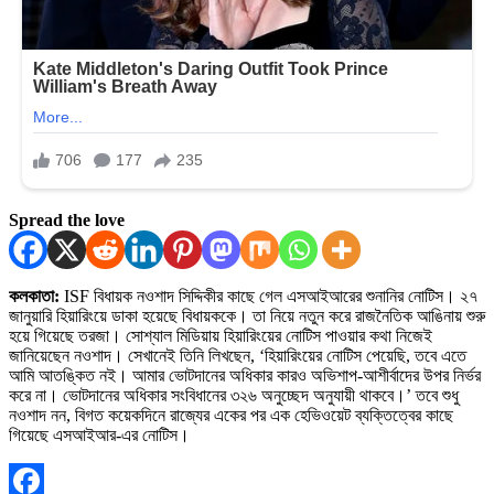
Spread the love
কলকাতা:
ISF বিধায়ক নওশাদ সিদ্দিকীর কাছে গেল এসআইআরের শুনানির নোটিস। ২৭
জানুয়ারি হিয়ারিংয়ে ডাকা হয়েছে বিধায়ককে। তা নিয়ে নতুন করে রাজনৈতিক আঙিনায় শুরু
হয়ে গিয়েছে তরজা। সোশ্যাল মিডিয়ায় হিয়ারিংয়ের নোটিস পাওয়ার কথা নিজেই
জানিয়েছেন নওশাদ। সেখানেই তিনি লিখছেন, ‘হিয়ারিংয়ের নোটিস পেয়েছি, তবে এতে
আমি আতঙ্কিত নই। আমার ভোটদানের অধিকার কারও অভিশাপ-আশীর্বাদের উপর নির্ভর
করে না। ভোটদানের অধিকার সংবিধানের ৩২৬ অনুচ্ছেদ অনুযায়ী থাকবে।’ তবে শুধু
নওশাদ নন, বিগত কয়েকদিনে রাজ্যের একের পর এক হেভিওয়েট ব্যক্তিত্বের কাছে
গিয়েছে এসআইআর-এর নোটিস।