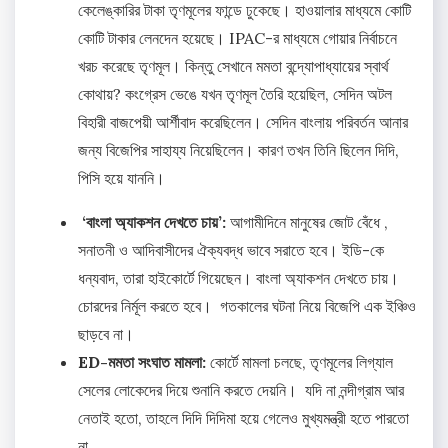
কেলেঙ্কারির টাকা তৃণমূলের ফান্ডে ঢুকেছে। হাওয়ালার মাধ্যমে কোটি
কোটি টাকার লেনদেন হয়েছে। IPAC-র মাধ্যমে গোয়ার নির্বাচনে
খরচ করেছে তৃণমূল। কিন্তু সেখানে মমতা বন্দ্যোপাধ্যায়ের স্বার্থ
কোথায়? কংগ্রেস ভেঙে যখন তৃণমূল তৈরি হয়েছিল, সেদিন অটল
বিহারী বাজপেয়ী আর্শীবাদ করেছিলেন। সেদিন বাংলায় পরিবর্তন আনার
জন্য বিজেপির সাহায্য নিয়েছিলেন। কারণ তখন তিনি ছিলেন দিদি,
পিসি হয়ে যাননি।
‘বাংলা অ্যাকশন দেখতে চায়’:
আগামীদিনে মানুষের জোট বেঁধে ,
সনাতনী ও আদিবাসীদের ঐক্যবদ্ধ ভাবে সরাতে হবে। ইডি-কে
ধন্যবাদ, তারা হাইকোর্টে গিয়েছেন। বাংলা অ্যাকশন দেখতে চায়।
চোরদের নির্মূল করতে হবে। গতকালের ঘটনা নিয়ে বিজেপি এক ইঞ্চিও
ছাড়বে না।
ED-মমতা সংঘাত মামলা:
কোর্টে মামলা চলছে, তৃণমূলের লিগ্যাল
সেলের লোকেদের দিয়ে শুনানি করতে দেয়নি। যদি না নন্দীগ্রাম আর
নেতাই হতো, তাহলে দিদি দিদিমা হয়ে গেলেও মুখ্যমন্ত্রী হতে পারতো
না