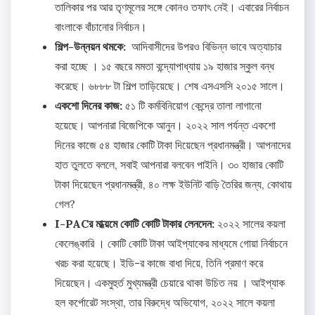
তালিকার পর আর তৃণমূলের সঙ্গে কোনও তফাৎ নেই। এবারের নির্বাচন
বাংলাকে বাঁচানোর নির্বাচন।
শিল্প-উন্নয়ন থমকে:
আদিবাসীদের উপরও বিভিন্ন ভাবে অত্যাচার
করা হচ্ছে । ১৫ বছরে মমতা বন্দ্যোপাধ্যায় ১৯ হাজার স্কুল বন্ধ
করেছে। ৬৮৮৮ টা শিল্প তাড়িয়েছে। শেষ এসএসসি ২০১৫ সালে।
একশো দিনের কাজ:
৫১ টি কর্মবিনিয়োগ কেন্দ্রে তালা লাগানো
হয়েছে। আপনারা বিজেপিকে আনুন। ২০২২ সাল পর্যন্ত একশো
দিনের কাজে ৫৪ হাজার কোটি টাকা দিয়েছেন প্রধানমন্ত্রী। আপনাদের
হাত তুলতে বললে, সবাই আপনারা বলবেন পাইনি। ৩০ হাজার কোটি
টাকা দিয়েছেন প্রধানমন্ত্রী, ৪০ লক্ষ ইউনিট বাড়ি তৈরির জন্য, কোথায়
গেল?
I-PACর মাধ্য়মে কোটি কোটি টাকার লেনদেন:
২০২২ সালের কয়লা
কেলেঙ্কারি । কোটি কোটি টাকা আইপ্যাকের মাধ্যমে গোয়া নির্বাচনে
খরচ করা হয়েছে। ইডি-র কাজে বাধা দিয়ে, তিনি প্রমাণ করে
দিয়েছেন। একমুহুর্ত মুখ্যমন্ত্রী চেয়ারে থাকা উচিত নয় । আইপ্যাক
হল কর্পোরেট সংস্থা, তার বিরুদ্ধে অভিযোগ, ২০২২ সালে কয়লা