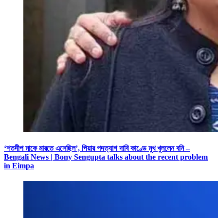
‘শতদীপ মাকে মারতে এসেছিল’, পিয়ার পদত্যাগ দাবি কাণ্ডে মুখ খুললেন বনি –
Bengali News | Bony Sengupta talks about the recent problem
in Eimpa