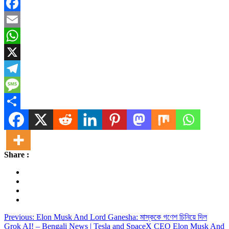
Facebook
Email
WhatsApp
X
Telegram
Message
Share
Share :
Post
Previous:
Elon Musk And Lord Ganesha: মাস্ককে গণেশ চিনিয়ে দিল
Grok AI! – Bengali News | Tesla and SpaceX CEO Elon Musk And