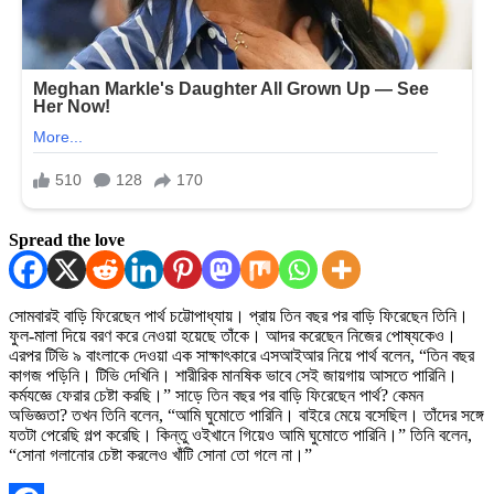
Spread the love
সোমবারই বাড়ি ফিরেছেন পার্থ চট্টোপাধ্যায়। প্রায় তিন বছর পর বাড়ি ফিরেছেন তিনি।
ফুল-মালা দিয়ে বরণ করে নেওয়া হয়েছে তাঁকে। আদর করেছেন নিজের পোষ্যকেও।
এরপর টিভি ৯ বাংলাকে দেওয়া এক সাক্ষাৎকারে এসআইআর নিয়ে পার্থ বলেন, “তিন বছর
কাগজ পড়িনি। টিভি দেখিনি। শারীরিক মানষিক ভাবে সেই জায়গায় আসতে পারিনি।
কর্মযজ্ঞে ফেরার চেষ্টা করছি।” সাড়ে তিন বছর পর বাড়ি ফিরেছেন পার্থ? কেমন
অভিজ্ঞতা? তখন তিনি বলেন, “আমি ঘুমোতে পারিনি। বাইরে মেয়ে বসেছিল। তাঁদের সঙ্গে
যতটা পেরেছি গল্প করেছি। কিন্তু ওইখানে গিয়েও আমি ঘুমোতে পারিনি।” তিনি বলেন,
“সোনা গলানোর চেষ্টা করলেও খাঁটি সোনা তো গলে না।”