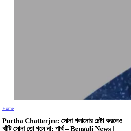
Home
Partha Chatterjee: সোনা গলানোর চেষ্টা করলেও
খাঁটি সোনা তো গলে না: পার্থ – Bengali News |