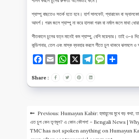
পালন করলে চুলের রুক্ষতা অনেকটাই কমে।
শ্যাম্পু বাছতেও সতর্ক হতে হবে। হার্শ সালফেট, প্যারাবেন বা অ্যালকো
আদর্শ। গরম জলে শ্যাম্পু না করে হালকা গরম বা নর্মাল জলে মাথা ধোয়া
শীতকালে চুলের যত্ন মানেই কম শ্যাম্পু, বেশি ময়েশ্চার। তাই ৩–৪ দিন
কন্ডিশনার, তেল এবং মাস্ক ব্যবহার করলে শীতে চুল থাকবে ঝলমলে ও স্
Facebook
Email
WhatsApp
X
Telegram
Messag
Shar
Share :
Post
Previous:
Humayun Kabir: হুমায়ুনের মুখে বড় কথা, ত
navigation
এত চুপ কেন তৃণমূল? এ কোন কৌশল! – Bengali News | Wh
TMC has not spoken anything on Humayun Ka