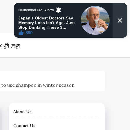
angla News
খুনি দেখুন
t way to use shampoo in winter season
About Us
Contact Us