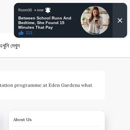
angla News
খুনি দেখুন
ing felicitation programme at Eden Gardens what
About Us