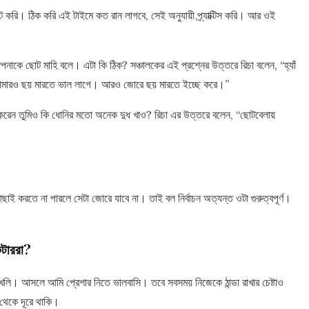
ট করি। ঠিক করি এই টাইমে কত রান লাগবে, সেই অনুযায়ী প্র্যাক্টিস করি। আর ওই
কে ছোট মাহি বলে। এটা কি ঠিক? সঞ্চালকের এই প্রশ্নের উত্তরে রিচা বলেন, “হ্যাঁ
ারও ছয় মারতে ভাল লাগে। আরও জোরে ছয় মারতে ইচ্ছে করে।”
ন করেন তুমিও কি ধোনির মতো অনেক দুধ খাও? রিচা এর উত্তরে বলেন, “ছোটবেলায়
ছাই করতে না পারলে সেটা জোরে যাবে না। তাই বল নির্বাচন অত্যন্ত ওটা গুরুত্বপূর্ণ।
েটাররা?
লি। আসলে আমি প্রেশার নিতে ভালবাসি। তবে সবসময় নিজেকে ঠান্ডা রাখার চেষ্টাও
থেকে দূরে থাকি।