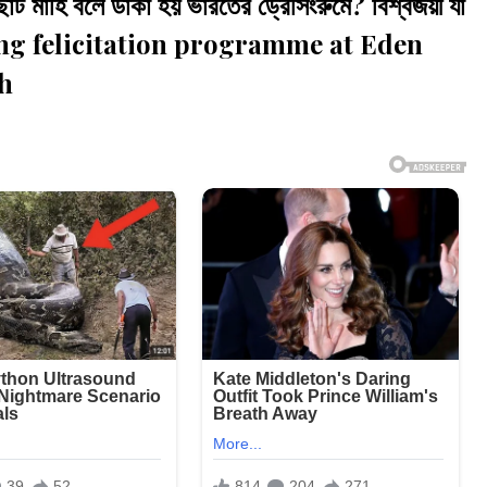
মাহি বলে ডাকা হয় ভারতের ড্রেসিংরুমে? বিশ্বজয়ী যা
ing felicitation programme at Eden
h