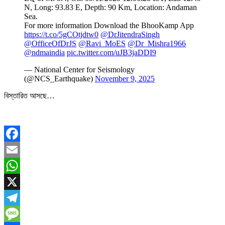
N, Long: 93.83 E, Depth: 90 Km, Location: Andaman
Sea.
For more information Download the BhooKamp App
https://t.co/5gCOtjdtw0
@DrJitendraSingh
@OfficeOfDrJS
@Ravi_MoES
@Dr_Mishra1966
@ndmaindia
pic.twitter.com/uJB3jaDDI9
— National Center for Seismology
(@NCS_Earthquake)
November 9, 2025
বিস্তারিত আসছে…
Facebook
Email
WhatsApp
X
Telegram