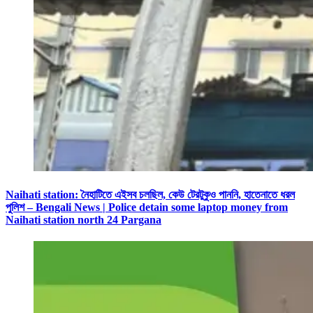
Naihati station: নৈহাটিতে এইসব চলছিল, কেউ টেরটুকুও পাননি, হাতেনাতে ধরল
পুলিশ – Bengali News | Police detain some laptop money from
Naihati station north 24 Pargana