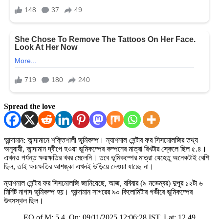
Spread the love
আন্দামান: আন্দামানে শক্তিশালী ভূমিকম্প। ন্যাশনাল সেন্টার ফর সিসমোলজির তথ্য
অনুযায়ী, আন্দামান দ্বীপে হওয়া ভূমিকম্পের কম্পনের মাত্রা রিখটার স্কেলে ছিল ৫.৪।
এখনও পর্যন্ত ক্ষয়ক্ষতির খবর মেলেনি। তবে ভূমিকম্পের মাত্রা যেহেতু অনেকটাই বেশি
ছিল, তাই ক্ষয়ক্ষতির আশঙ্কা এখনই উড়িয়ে দেওয়া যাচ্ছে না।
ন্যাশনাল সেন্টার ফর সিসমোলজি জানিয়েছে, আজ, রবিবার (৯ নভেম্বর) দুপুর ১২টা ৬
মিনিট নাগাদ ভূমিকম্প হয়। আন্দামান সাগরের ৯০ কিলোমিটার গভীরে ভূমিকম্পের
উৎসস্থল ছিল।
EQ of M: 5.4, On: 09/11/2025 12:06:28 IST, Lat: 12.49