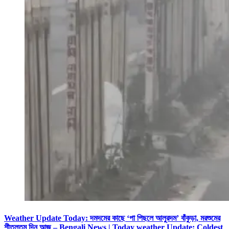
Weather Update Today: দমদমের কাছে ‘পা পিছলে আলুরদম’ বাঁকুড়া, মরশুমের
শীতলতম দিন আজ – Bengali News | Today weather Update: Coldest