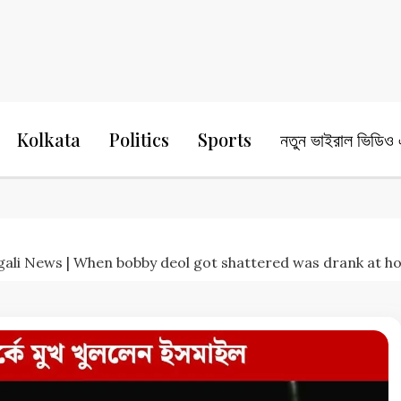
24 Ghanta Bengali News
24 Ghanta B
Kolkata
Politics
Sports
নতুন ভাইরাল ভিডিও এ
প ববির – Bengali News | When bobby deol got shattered was drank at