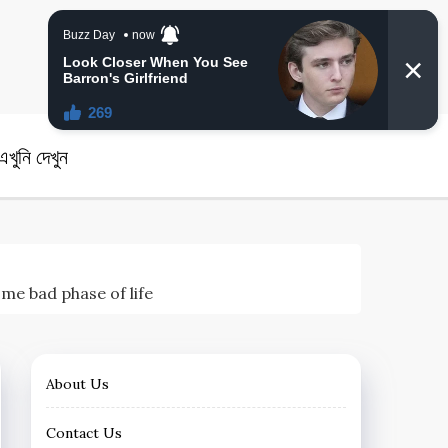
angla News
খুনি দেখুন
 home bad phase of life
About Us
Contact Us