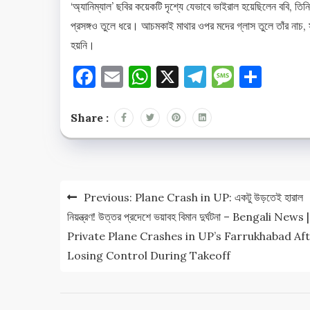
‘অ্যানিম্যাল’ ছবির কয়েকটি দৃশ্যে যেভাবে ভাইরাল হয়েছিলেন ববি, তি
প্রসঙ্গও তুলে ধরে। আচমকাই মাথার ওপর মদের গ্লাস তুলে তাঁর না
হয়নি।
Facebook
Email
WhatsApp
X
Telegram
Messag
Shar
Share :
Post
Previous:
Plane Crash in UP: একটু উড়তেই হারাল
navigation
নিয়ন্ত্রণ! উত্তর প্রদেশে ভয়াবহ বিমান দুর্ঘটনা – Bengali News |
Private Plane Crashes in UP’s Farrukhabad Af
Losing Control During Takeoff