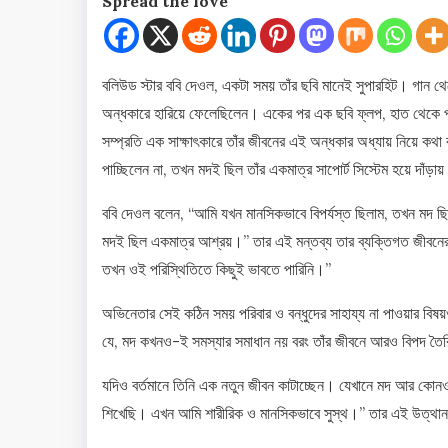
Spread the love
বলিউড স্টার ববি দেওল, একটা সময় তাঁর ছবি মানেই সুপারহিট। গান 
অন্ধকারে হারিয়ে ফেলেছিলেন। একের পর এক ছবি ফ্লপ, হাত থেকে প্র
সম্প্রতি এক সাক্ষাৎকারে তাঁর জীবনের এই অন্ধকার অধ্যায় নিয়ে 
পাচ্ছিলেন না, তখন মদই ছিল তাঁর একমাত্র সাপোর্ট সিস্টেম হয়ে দাঁড়া
ববি দেওল বলেন, “আমি যখন মানসিকভাবে বিপর্যস্ত ছিলাম, তখন মদ
মদই ছিল একমাত্র আশ্রয়।” তার এই মন্তব্য তার ব্যক্তিগত জীবনের
তখন ওই পরিস্থিতিতে কিছুই ভাবতে পারিনি।”
অভিনেতার সেই কঠিন সময় পরিবার ও বন্ধুদের সাহায্য না পাওয়ার বি
যে, মদ কখনও-ই সমস্যার সমাধান নয় বরং তাঁর জীবনে আরও বিপদ তৈ
যদিও বর্তমানে তিনি এক নতুন জীবন কাটাচ্ছেন। যেখানে মদ আর কোন
শিখেছি। এখন আমি শারীরিক ও মানসিকভাবে সুস্থ।” তার এই উত্থান ব