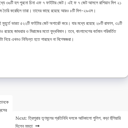
র মধ্যে ৩৬টি হল পুরনো চিনা এফ ৭ ফাইটার জেট। এই ফ ৭ জেট আসলে রাশিয়ান মিগ ২১
র মাধ্যমে তৈরি করেছিল তারা। তাদের কাছে রয়েছে আরও ৮টি মিগ-২৯এস।
 মুহূর্তে ভারত ৫২২টি ফাইটার জেট অপারেট করে। যার মধ্যে রয়েছে ২৮টি রাফাল, ৩১টি
য়েছে জাগুয়ার ও মিরাজের মতো যুদ্ধবিমান। তবে, বাংলাদেশের বর্তমান পরিবর্তিত
টা নিয়ে এখনও নিশ্চিন্ত হতে পারছেন না বিশেষজ্ঞরা।
e
e
তানকে
রেসের
Next:
ত্রিপুরায় তৃণমূলের প্রতিনিধি দলকে আটকালো পুলিশ, কড়া হুঁশিয়ারি
দিলেন মমতা