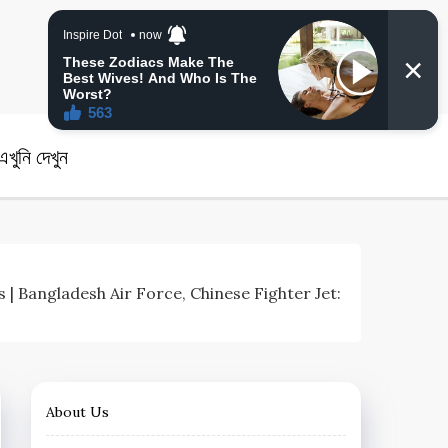
angla News
খুনি দেখুন
 News | Bangladesh Air Force, Chinese Fighter Jet:
About Us