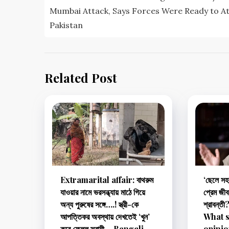
Mumbai Attack, Says Forces Were Ready to A
Pakistan
Related Post
Extramarital affair: বাথরুম
‘ছেলে সহ
যাওয়ার নামে ভরসন্ধ্যায় মাঠে গিয়ে
প্রেম জী
অন্য পুরুষের সঙ্গে….! স্ত্রী-কে
শ্রাবন্
আপত্তিকর অবস্থায় দেখতেই ‘খুন’
What s
করে ফেলল স্বামী – Bengali
opinio