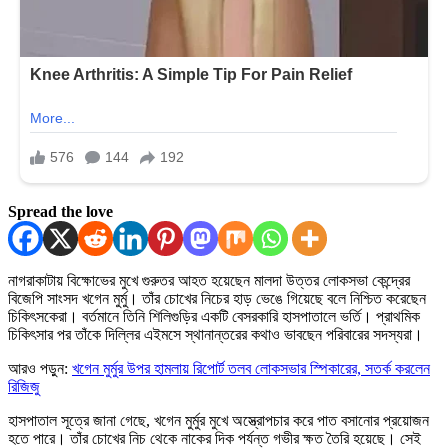
Spread the love
নাগরাকাটায় বিক্ষোভের মুখে গুরুতর আহত হয়েছেন মালদা উত্তর লোকসভা কেন্দ্রের
বিজেপি সাংসদ খগেন মুর্মু। তাঁর চোখের নিচের হাড় ভেঙে গিয়েছে বলে নিশ্চিত করেছেন
চিকিৎসকেরা। বর্তমানে তিনি শিলিগুড়ির একটি বেসরকারি হাসপাতালে ভর্তি। প্রাথমিক
চিকিৎসার পর তাঁকে দিল্লির এইমসে স্থানান্তরের কথাও ভাবছেন পরিবারের সদস্যরা।
আরও পড়ুন:
খগেন মুর্মুর উপর হামলায় রিপোর্ট তলব লোকসভার স্পিকারের, সতর্ক করলেন
রিজিজু
হাসপাতাল সূত্রে জানা গেছে, খগেন মুর্মুর মুখে অস্ত্রোপচার করে পাত বসানোর প্রয়োজন
হতে পারে। তাঁর চোখের নিচ থেকে নাকের দিক পর্যন্ত গভীর ক্ষত তৈরি হয়েছে। সেই