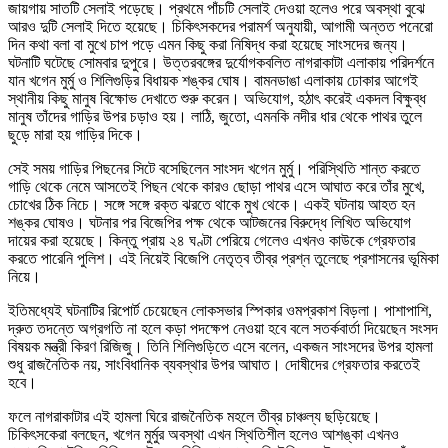
জায়গায় সাতটি সেলাই পড়েছে। প্রথমে পাঁচটি সেলাই দেওয়া হলেও পরে অবস্থা বুঝে
আরও দুটি সেলাই দিতে হয়েছে। চিকিৎসকদের পরামর্শ অনুযায়ী, আগামী অন্তত পনেরো
দিন কথা বলা বা মুখে চাপ পড়ে এমন কিছু করা নিষিদ্ধ করা হয়েছে সাংসদের জন্য।
ঘটনাটি ঘটেছে সোমবার দুপুরে। উত্তরবঙ্গের দুর্যোগকবলিত নাগরাকাটা এলাকায় পরিদর্শনে
যান খগেন মুর্মু ও শিলিগুড়ির বিধায়ক শঙ্কর ঘোষ। বামনডাঙা এলাকায় ঢোকার আগেই
স্থানীয় কিছু মানুষ বিক্ষোভ দেখাতে শুরু করেন। অভিযোগ, হঠাৎ করেই একদল বিক্ষুব্ধ
মানুষ তাঁদের গাড়ির উপর চড়াও হয়। লাঠি, জুতো, এমনকি নদীর ধার থেকে পাথর তুলে
ছুড়ে মারা হয় গাড়ির দিকে।
সেই সময় গাড়ির পিছনের সিটে বসেছিলেন সাংসদ খগেন মুর্মু। পরিস্থিতি শান্ত করতে
গাড়ি থেকে নেমে আসতেই পিছন থেকে কারও ছোড়া পাথর এসে আঘাত করে তাঁর মুখে,
চোখের ঠিক নিচে। সঙ্গে সঙ্গে রক্ত ঝরতে থাকে মুখ থেকে। একই ঘটনায় আহত হন
শঙ্কর ঘোষও। ঘটনার পর বিজেপির পক্ষ থেকে আটজনের বিরুদ্ধে লিখিত অভিযোগ
দায়ের করা হয়েছে। কিন্তু প্রায় ২৪ ঘণ্টা পেরিয়ে গেলেও এখনও কাউকে গ্রেফতার
করতে পারেনি পুলিশ। এই নিয়েই বিজেপি নেতৃত্ব তীব্র প্রশ্ন তুলেছে প্রশাসনের ভূমিকা
নিয়ে।
ইতিমধ্যেই ঘটনাটির রিপোর্ট চেয়েছেন লোকসভার স্পিকার ওমপ্রকাশ বিড়লা। পাশাপাশি,
দ্রুত তদন্তে অগ্রগতি না হলে কড়া পদক্ষেপ নেওয়া হবে বলে সতর্কবার্তা দিয়েছেন সংসদ
বিষয়ক মন্ত্রী কিরণ রিজিজু। তিনি শিলিগুড়িতে এসে বলেন, একজন সাংসদের উপর হামলা
শুধু রাজনৈতিক নয়, সাংবিধানিক ব্যবস্থার উপর আঘাত। দোষীদের গ্রেফতার করতেই
হবে।
ফলে নাগরাকাটার এই হামলা ঘিরে রাজনৈতিক মহলে তীব্র চাঞ্চল্য ছড়িয়েছে।
চিকিৎসকেরা বলছেন, খগেন মুর্মুর অবস্থা এখন স্থিতিশীল হলেও আশঙ্কা এখনও