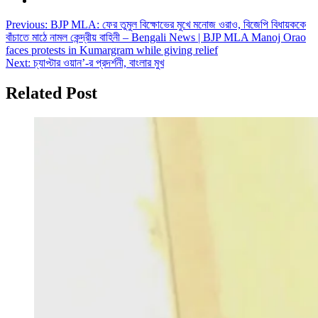
Post
Previous:
BJP MLA: ফের তুমুল বিক্ষোভের মুখে মনোজ ওরাও, বিজেপি বিধায়ককে
বাঁচাতে মাঠে নামল কেন্দ্রীয় বাহিনী – Bengali News | BJP MLA Manoj Orao
navigation
faces protests in Kumargram while giving relief
Next:
চ্যাপ্টার ওয়ান’-র প্রদর্শনী, বাংলার মুখ
Related Post