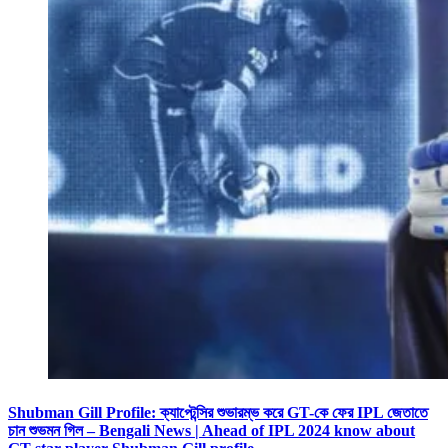
Shubman Gill Profile: ক্যাপ্টেন্সির শুভারম্ভ করে GT-কে ফের IPL জেতাতে
চান শুভমন গিল – Bengali News | Ahead of IPL 2024 know about