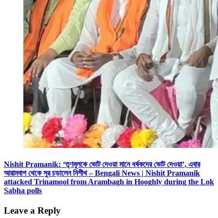
Nishit Pramanik: ‘তৃণমূলকে ভোট দেওয়া মানে ধর্ষকদের ভোট দেওয়া’, এবার
আরামবাগ থেকে সুর চড়ালেন নিশীথ – Bengali News | Nishit Pramanik
attacked Trinamool from Arambagh in Hooghly during the Lok
Sabha polls
Leave a Reply