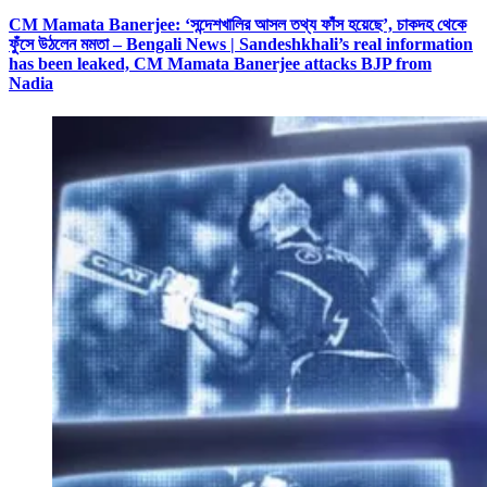
CM Mamata Banerjee: ‘সন্দেশখালির আসল তথ্য ফাঁস হয়েছে’, চাকদহ থেকে
ফুঁসে উঠলেন মমতা – Bengali News | Sandeshkhali’s real information
has been leaked, CM Mamata Banerjee attacks BJP from
Nadia