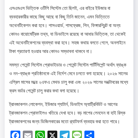
এসএমএস ভিত্তিক ওটিপি সিস্টেম তো ছিলই, এর বাইরে ইউজার বা
ব্যবহারকারীর কাছে কিছু আছে বা কিছু তিনি জানেন, এমন ভিত্তিতে
অথেনটিকেশন করা হবে। পাসওয়ার্ড, পাসফ্রেজ, পিন, ফিঙ্গারপ্রিন্ট বা অন্য
কোনও বায়োমেট্রিক তথ্য, যা ডিভাইসে রয়েছে বা আধার ভিত্তিক, তা থেকেই
এই অথেনটিকেশনের ব্যবস্থা করা হবে। সহজ কথায় বলতে গেলে, অনলাইনে
টাকা প্রতারণা হওয়ার আর কোনও সম্ভাবনা থাকবে না।
সমস্ত পেমেন্ট সিস্টেম প্রোভাইডার ও পেমেন্ট সিস্টেম পার্টিসিপেন্ট অর্থাৎ ব্যাঙ্ক
ও নন-ব্যাঙ্ক প্রতিষ্ঠানকে এই নির্দেশ মেনে চলতে বলা হয়েছে। ২০২৬ সালের
এপ্রিল মাসের মধ্য়ে ২এফএ মেথড চালু করা এবং ২০২৬ সালের অক্টোবরের মধ্যে
ক্রস বর্ডার পেমেন্ট চালু করার কথা বলা হয়েছে।
ট্রানজাকশন লোকেশন, ইউজার প্যাটার্ন, ডিভাইস অ্যাট্রিবিউট ও আগের
ট্রানজাকশন প্রোফাইলও খতিয়ে দেখা হবে। বড় মাপের লেনদেন বা হাই রিস্ক
ট্রানজাকশনের জন্য ডিজিলকারের মতো প্ল্যাটফর্ম ব্যবহার করা হতে পারে।
Facebook
Email
WhatsApp
X
Telegram
Message
Share