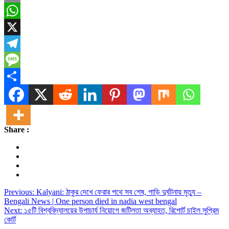
Email
WhatsApp
X
Telegram
Message
Share
Share :
Post
Previous:
Kalyani: ঠাকুর দেখে ফেরার পথে সব শেষ, গাড়ি দুর্ঘটনায় মৃত্যু –
Bengali News | One person died in nadia west bengal
navigation
Next:
১৫টি বিশ্ববিদ্যালয়ের উপাচার্য নিয়োগে জটিলতা অব্যাহত, রিপোর্ট চাইল সুপ্রিম
কোর্ট