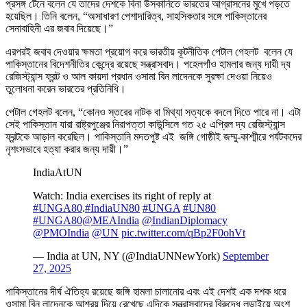
প্রসঙ্গ টেনে বলেন যে তাদের দেশকে বিনা উসকানিতে ভারতের আগ্রাসনের মুখে পড়তে
হয়েছিল। তিনি বলেন, “অসাধারণ পেশাদারিত্ব, সাহসিকতার সঙ্গে পাকিস্তানের
সেনাবাহিনী এর জবাব দিয়েছে।”
এরপরই জবাব দেওয়ার ক্ষমতা প্রয়োগ করে ভারতীয় কূটনীতিক পেটাল গেহলট বলেন যে
পাকিস্তানের বিদেশনীতির কেন্দ্রে রয়েছে সন্ত্রাসবাদ। পহেলগাঁও হামলার জন্য দায়ী দ্য
রেজিস্ট্যান্স ফ্রন্ট ও আল কায়দা প্রধান ওসামা বিন লাদেনকে সুরক্ষা দেওয়া নিয়েও
তুলোধনা করেন ভারতের প্রতিনিধি।
পেটাল গেহলট বলেন, “কোনও স্তরের নাটক বা মিথ্যা সত্যকে বদলে দিতে পারে না। এটা
সেই পাকিস্তান যারা রাষ্ট্রপুঞ্জের নিরাপত্তা কাউন্সিলে গত ২৫ এপ্রিল দ্য রেজিস্ট্যান্স
ফ্রন্টকে আড়াল করেছিল। পাকিস্তানি মদতপুষ্ট এই জঙ্গি গোষ্ঠীই জম্মু-কাশ্মীরে পর্যটকদের
নৃশংসভাবে হত্যা করার জন্য দায়ী।”
IndiaAtUN
Watch: India exercises its right of reply at
#UNGA80
.
#IndiaUN80
#UNGA
#UN80
#UNGA80
@MEAIndia
@IndianDiplomacy
@PMOIndia
@UN
pic.twitter.com/qBp2F0ohVt
— India at UN, NY (@IndiaUNNewYork)
September
27, 2025
পাকিস্তানের দীর্ঘ ঐতিহ্য রয়েছে জঙ্গি হামলা চালানোর এবং এই দেশই এক দশক ধরে
ওসামা বিন লাদেনকে আশ্রয় দিয়ে রেখেছে এদিকে সন্ত্রাসবাদের বিরুদ্ধে লড়াইয়ে অংশ