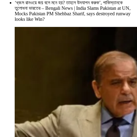
‘ধ্বংস রানওয়ে জয় বলে মনে হয়? তাহলে উদযাপন করুক’, পাকিস্তানকে
তুলোধনা ভারতের – Bengali News | India Slams Pakistan at UN,
Mocks Pakistan PM Shehbaz Sharif, says destroyed runway
looks like Win?