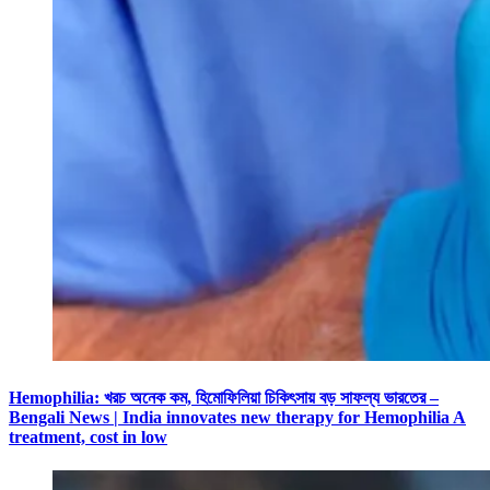
Hemophilia: খরচ অনেক কম, হিমোফিলিয়া চিকিৎসায় বড় সাফল্য ভারতের –
Bengali News | India innovates new therapy for Hemophilia A
treatment, cost in low