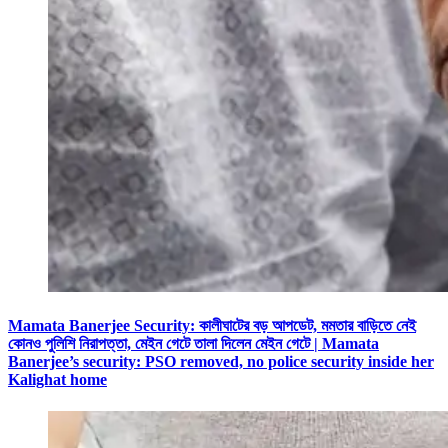
Mamata Banerjee Security: কালীঘাটের বড় আপডেট, মমতার বাড়িতে নেই
কোনও পুলিশি নিরাপত্তা, মেইন গেটে তালা দিলেন মেইন গেটে | Mamata
Banerjee’s security: PSO removed, no police security inside her
Kalighat home