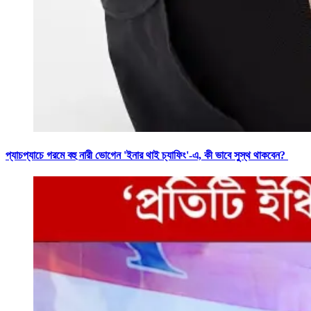
প্যাচপ্যাচে গরমে বহু নারী ভোগেন 'ইনার থাই চ্যাফিং'-এ, কী ভাবে সুস্থ থাকবেন?