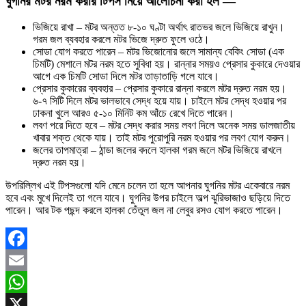
ঘুগনির মটর নরম করার টিপস নিয়ে আলোচনা করা হল —
ভিজিয়ে রাখা – মটর অন্তত ৮-১০ ঘণ্টা অর্থাৎ রাতভর জলে ভিজিয়ে রাখুন।
গরম জল ব্যবহার করলে মটর ভিজে দ্রুত ফুলে ওঠে।
সোডা যোগ করতে পারেন – মটর ভিজোনোর জলে সামান্য বেকিং সোডা (এক
চিমটি) মেশালে মটর নরম হতে সুবিধা হয়। রান্নার সময়ও প্রেসার কুকারে দেওয়ার
আগে এক চিমটি সোডা দিলে মটর তাড়াতাড়ি গলে যাবে।
প্রেসার কুকারের ব্যবহার – প্রেসার কুকারে রান্না করলে মটর দ্রুত নরম হয়।
৬-৭ সিটি দিলে মটর ভালভাবে সেদ্ধ হয়ে যায়। চাইলে মটর সেদ্ধ হওয়ার পর
ঢাকনা খুলে আরও ৫-১০ মিনিট কম আঁচে রেখে দিতে পারেন।
লবণ পরে দিতে হবে – মটর সেদ্ধ করার সময় লবণ দিলে অনেক সময় ডালজাতীয়
খাবার শক্ত থেকে যায়। তাই মটর পুরোপুরি নরম হওয়ার পর লবণ যোগ করুন।
জলের তাপমাত্রা – ঠান্ডা জলের বদলে হালকা গরম জলে মটর ভিজিয়ে রাখলে
দ্রুত নরম হয়।
উপরিল্লিখ এই টিপসগুলো যদি মেনে চলেন তা হলে আপনার ঘুগনির মটর একেবারে নরম
হবে এবং মুখে দিলেই তা গলে যাবে। ঘুগনির উপর চাইলে অল্প ঝুরিভাজাও ছড়িয়ে দিতে
পারেন। আর টক পছন্দ করলে হালকা তেঁতুল জল না লেবুর রসও যোগ করতে পারেন।
Facebook
Email
WhatsApp