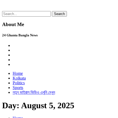
Skip
Search
24 Ghanta Bangla News
24 Ghanta Bengali News
to
for:
content
About Me
24 Ghanta Bangla News
Home
Kolkata
Politics
Sports
নতুন ভাইরাল ভিডিও এখুনি দেখুন
Day:
August 5, 2025