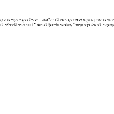
াঁড়া এবার পড়বে ওষুধের উপরেও। নাকানিচোবানি খেতে হবে সাধারণ মানুষকে। মঙ্গলবার আন্তর
য়ে এই সমীকরণটা বদলে যাবে।” এরপরেই ট্রাম্পের সংযোজন, “সমস্ত ওষুধ এবং ওই সংক্রান্