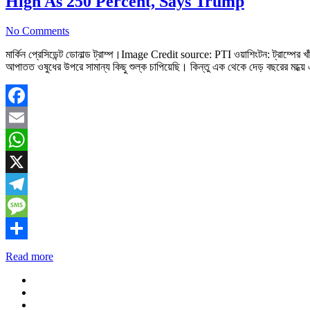
High As 250 Percent, Says Trump
No Comments
মার্কিন প্রেসিডেন্ট ডোনাল্ড ট্রাম্প।Image Credit source: PTI ওয়াশিংটন: ট্রাম্পের খ
আপাতত ওষুধের উপরে সামান্য কিছু শুল্ক চাপিয়েছি। কিন্তু এক থেকে দেড় বছরের মধ্
Facebook
Email
WhatsApp
X
Telegram
Message
Share
Read more