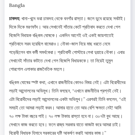
Bangla
চাকদহ:
খানা-খন্দে ভরা চাকদহ থেকে বনগাঁর রাস্তা। জলে ডুবে রয়েছে সবটাই।
দিকে দিকে মরণফাঁদ। আর সেখানেই সাঁতার কেটে প্রতিবাদ করতে দেখা গেল
বিজেপি বিধায়ক বঙ্কিম ঘোষকে। একদিন আগেই ওই একই জায়গাতেই
প্রতিবাদে সরব হয়েছিল বামেরাও। নৌকা-জাল নিয়ে মাছ ধরতে নেমে
পড়েছিলেন বাম কর্মী সমর্থকেরা। প্রতিবাদী পোস্টারে লেখা দুয়ারে নৌকা। এবার
সেখানেই সাঁতার কাটতে দেখা গেল বিজেপি বিধায়ককে। তা নিয়েই তুমুল
শোরগোল এলাকার রাজনৈতিক মহলে।
বঙ্কিম ঘোষের স্পষ্ট কথা, এখানে রাজনীতির কোনও বিষয় নেই। এটা বিরোধীদের
লড়াই আন্দোলনের অভিমুখ। তিনি বলছেন, “এখানে রাজনীতির প্রশ্নই নেই।
এটা বিরোধীদের লড়াই আন্দোলনের একটা অভিমুখ।” এরপরই তিনি বললেন, “এই
সময়ই তো আমরা লড়াই করব। আমার হাতে তো আর বেশি ক্ষমতা নেই! আমি
৭০ লক্ষ টাকা বছরে পাই। ৭০ লক্ষ টাকায় রাস্তা হবে না। ৩০৭টা বুথ আছে।
সেখানে কাজ করতে হবে। ফলে রাজ্য সরকার যাতে কাজটা করে আমরা চাই।
বিরোধী বিধায়ক হিসাবে সরকারের দৃষ্টি আকর্ষণ করাই আমার কাজ।”