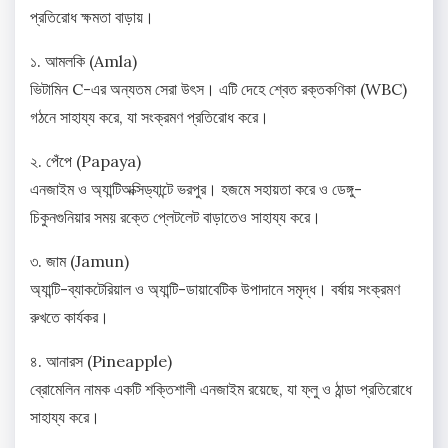
প্রতিরোধ ক্ষমতা বাড়ায়।
১. আমলকি (Amla)
ভিটামিন C-এর অন্যতম সেরা উৎস। এটি দেহে শ্বেত রক্তকণিকা (WBC)
গঠনে সাহায্য করে, যা সংক্রমণ প্রতিরোধ করে।
২. পেঁপে (Papaya)
এনজাইম ও অ্যান্টিঅক্সিড্যান্টে ভরপুর। হজমে সহায়তা করে ও ডেঙ্গু-
চিকুনগুনিয়ার সময় রক্তে প্লেটলেট বাড়াতেও সাহায্য করে।
৩. জাম (Jamun)
অ্যান্টি-ব্যাকটেরিয়াল ও অ্যান্টি-ডায়াবেটিক উপাদানে সমৃদ্ধ। বর্ষায় সংক্রমণ
রুখতে কার্যকর।
৪. আনারস (Pineapple)
ব্রোমেলিন নামক একটি শক্তিশালী এনজাইম রয়েছে, যা ফ্লু ও ঠান্ডা প্রতিরোধে
সাহায্য করে।