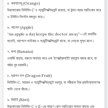
৫. কমলালেবু (Orange)
উচ্চমাত্রায় ভিটামিন C ও অ্যান্টিঅক্সিড্যান্ট রয়েছে, যা ঠান্ডা-জ্বর প্রতিরোধ করে
ও ইমিউন সিস্টেম মজবুত করে।
৬. আপেল (Apple)
“An apple a day keeps the doctor away”—এই কথাটির
মতোই, আপেলে ফাইবার ও অ্যান্টিঅক্সিড্যান্ট থাকে, যা দেহকে সুস্থ রাখে।
৭. কলা (Banana)
এনার্জি বাড়ায়, হজমে সাহায্য করে এবং ইলেক্ট্রোলাইট ব্যালান্স বজায় রাখে, যা
বর্ষায় খুব দরকারি।
৮. ড্রাগন ফল (Dragon Fruit)
ভিটামিন C, আয়রন ও অ্যান্টিঅক্সিড্যান্টে ভরপুর, যা শরীরকে ফ্রি র‍্যাডিক্যালসের
ক্ষতি থেকে বাঁচায়।
৯. কিউই (Kiwi)
উচ্চমাত্রার ভিটামিন C ও E-এর কারণে রোগ প্রতিরোধ ক্ষমতা বাড়ায় এবং