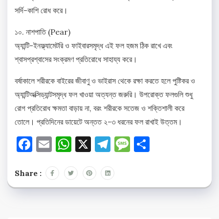
সর্দি-কাশি রোধ করে।
১০. নাশপাতি (Pear)
অ্যান্টি-ইনফ্ল্যামেটরি ও ফাইবারসমৃদ্ধ এই ফল হজম ঠিক রাখে এবং
শ্বাসপ্রশ্বাসের সংক্রমণ প্রতিরোধে সাহায্য করে।
বর্ষাকালে শরীরকে বাইরের জীবাণু ও ভাইরাস থেকে রক্ষা করতে হলে পুষ্টিকর ও
অ্যান্টিঅক্সিড্যান্টসমৃদ্ধ ফল খাওয়া অত্যন্ত জরুরি। উপরোক্ত ফলগুলি শুধু
রোগ প্রতিরোধ ক্ষমতা বাড়ায় না, বরং শরীরকে সতেজ ও শক্তিশালী করে
তোলে। প্রতিদিনের ডায়েটে অন্তত ২-৩ ধরনের ফল রাখাই উত্তম।
Facebook
Email
WhatsApp
X
Telegram
Message
Share
Share :