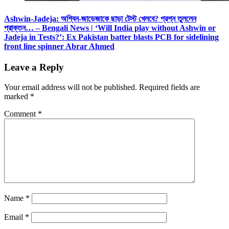
Ashwin-Jadeja: অশ্বিন-জাডেজাকে ছাড়া টেস্ট খেলবে? প্রশ্ন তুললেন
প্রাক্তন… – Bengali News | ‘Will India play without Ashwin or
Jadeja in Tests?’: Ex Pakistan batter blasts PCB for sidelining
front line spinner Abrar Ahmed
Leave a Reply
Your email address will not be published.
Required fields are
marked
*
Comment
*
Name
*
Email
*