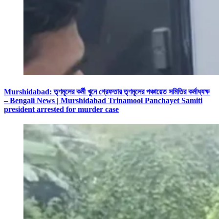
Murshidabad: তৃণমূলের কর্মী খুনে গ্রেফতার তৃণমূলের পঞ্চায়েত সমিতির কর্মাধ্যক্ষ
– Bengali News | Murshidabad Trinamool Panchayet Samiti
president arrested for murder case