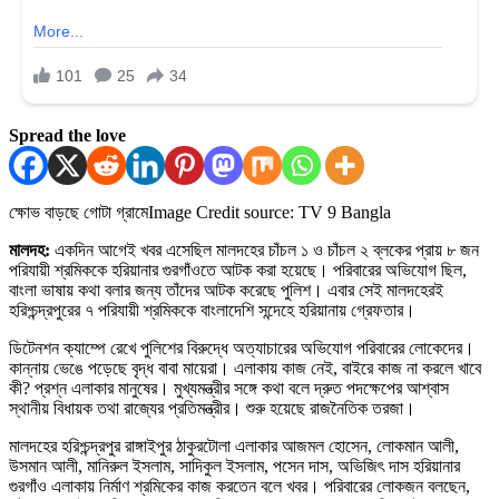
Spread the love
ক্ষোভ বাড়ছে গোটা গ্রামে
Image Credit source: TV 9 Bangla
মালদহ:
একদিন আগেই খবর এসেছিল মালদহের চাঁচল ১ ও চাঁচল ২ ব্লকের প্রায় ৮ জন
পরিযায়ী শ্রমিককে হরিয়ানার গুরগাঁওতে আটক করা হয়েছে। পরিবারের অভিযোগ ছিল,
বাংলা ভাষায় কথা বলার জন্য তাঁদের আটক করেছে পুলিশ। এবার সেই মালদহেরই
হরিশ্চন্দ্রপুরের ৭ পরিযায়ী শ্রমিককে বাংলাদেশি সন্দেহে হরিয়ানায় গ্রেফতার।
ডিটেনশন ক্যাম্পে রেখে পুলিশের বিরুদ্ধে অত্যাচারের অভিযোগ পরিবারের লোকেদের।
কান্নায় ভেঙে পড়েছে বৃদ্ধ বাবা মায়েরা। এলাকায় কাজ নেই, বাইরে কাজ না করলে খাবে
কী? প্রশ্ন এলাকার মানুষের। মুখ্যমন্ত্রীর সঙ্গে কথা বলে দ্রুত পদক্ষেপের আশ্বাস
স্থানীয় বিধায়ক তথা রাজ্যের প্রতিমন্ত্রীর। শুরু হয়েছে রাজনৈতিক তরজা।
মালদহের হরিশ্চন্দ্রপুর রাঙ্গাইপুর ঠাকুরটোলা এলাকার আজমল হোসেন, লোকমান আলী,
উসমান আলী, মানিরুল ইসলাম, সাদিকুল ইসলাম, পসেন দাস, অভিজিৎ দাস হরিয়ানার
গুরগাঁও এলাকায় নির্মাণ শ্রমিকের কাজ করতেন বলে খবর। পরিবারের লোকজন বলছেন,