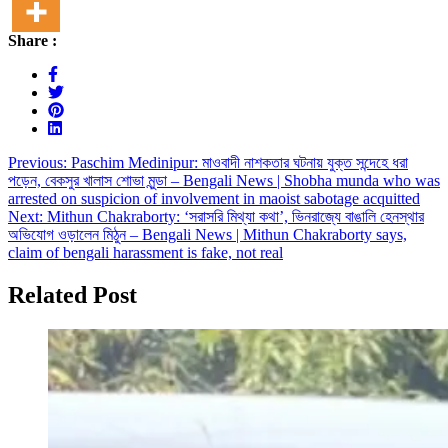
Share :
Post
Previous:
Paschim Medinipur: মাওবাদী নাশকতার ঘটনায় যুক্ত সন্দেহে ধরা
পড়েন, বেকসুর খালাস শোভা মুন্ডা – Bengali News | Shobha munda who was
navigation
arrested on suspicion of involvement in maoist sabotage acquitted
Next:
Mithun Chakraborty: ‘সরাসরি মিথ্যা কথা’, ভিনরাজ্যে বাঙালি হেনস্থার
অভিযোগ ওড়ালেন মিঠুন – Bengali News | Mithun Chakraborty says,
claim of bengali harassment is fake, not real
Related Post