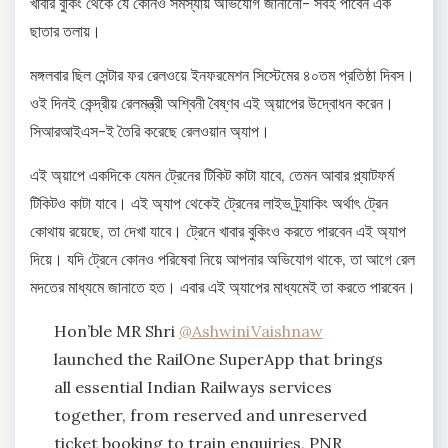
খাবার বুকিং থেকে যে কোনও সমস্যায় অভিযোগ জানানো- সবই পাবেন এক
ছাতার তলায়।
মঙ্গলবার ছিল সেন্টার ফর রেলওয়ে ইনফরমেশন সিস্টেমের ৪০তম প্রতিষ্ঠা দিবস।
ওই দিনই কেন্দ্রীয় রেলমন্ত্রী অশ্বিনী বৈষ্ণব এই অ্য়াপের উদ্বোধন করেন।
সিআরআইএস-ই তৈরি করেছে রেলওয়ান অ্যাপ।
এই অ্য়াপে একদিকে যেমন ট্রেনের টিকিট কাটা যাবে, তেমন আবার প্ল্যাটফর্ম
টিকিটও কাটা যাবে। এই অ্যাপ থেকেই ট্রেনের লাইভ ট্র্যাকিং অর্থাৎ ট্রেন
কোথায় রয়েছে, তা দেখা যাবে। ট্রেনে খাবার বুকিংও করতে পারবেন এই অ্যাপ
দিয়ে। যদি ট্রেনে কোনও পরিষেবা নিয়ে আপনার অভিযোগ থাকে, তা আগে রেল
মদতের মাধ্যমে জানাতে হত। এবার এই অ্যাপের মাধ্যমেই তা করতে পারবেন।
Hon’ble MR Shri
@AshwiniVaishnaw
launched the RailOne SuperApp that brings
all essential Indian Railways services
together, from reserved and unreserved
ticket booking to train enquiries, PNR