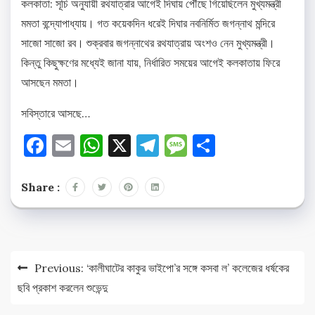
কলকাতা: সূচি অনুযায়ী রথযাত্রার আগেই দিঘায় পৌঁছে গিয়েছিলেন মুখ্যমন্ত্রী
মমতা বন্দ্যোপাধ্যায়। গত কয়েকদিন ধরেই দিঘার নবনির্মিত জগন্নাথ মন্দিরে
সাজো সাজো রব। শুক্রবার জগন্নাথের রথযাত্রায় অংশও নেন মুখ্যমন্ত্রী।
কিন্তু কিছুক্ষণের মধ্যেই জানা যায়, নির্ধারিত সময়ের আগেই কলকাতায় ফিরে
আসছেন মমতা।
সবিস্তারে আসছে…
Facebook
Email
WhatsApp
X
Telegram
Message
Share
Share :
Post
Previous:
‘কালীঘাটের কাকুর ভাইপো’র সঙ্গে কসবা ল’ কলেজের ধর্ষকের
navigation
ছবি প্রকাশ করলেন শুভেন্দু