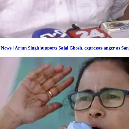
Bengali News | Arjun Singh supports Sajal Ghosh, expresses anger as 