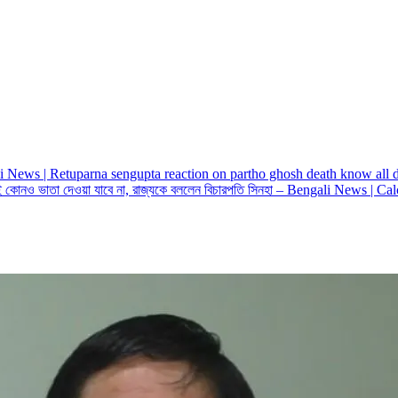
engali News | Retuparna sengupta reaction on partho ghosh death know all d
খনই কোনও ভাতা দেওয়া যাবে না, রাজ্যকে বললেন বিচারপতি সিনহা – Bengali News | 