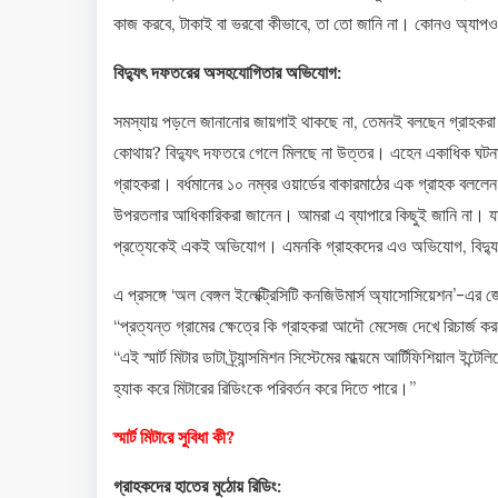
কাজ করবে, টাকাই বা ভরবো কীভাবে, তা তো জানি না। কোনও অ্যাপ
বিদ্যুৎ দফতরের অসহযোগিতার অভিযোগ:
সমস্যায় পড়লে জানানোর জায়গাই থাকছে না, তেমনই বলছেন গ্রাহকরা।
কোথায়? বিদ্যুৎ দফতরে গেলে মিলছে না উত্তর। এহেন একাধিক ঘটনা
গ্রাহকরা। বর্ধমানের ১০ নম্বর ওয়ার্ডের বাকারমাঠের এক গ্রাহক বল
উপরতলার আধিকারিকরা জানেন। আমরা এ ব্যাপারে কিছুই জানি না। যা ব
প্রত্যেকেই একই অভিযোগ। এমনকি গ্রাহকদের এও অভিযোগ, বিদ্যু
এ প্রসঙ্গে ‘অল বেঙ্গল ইলেক্ট্রিসিটি কনজিউমার্স অ্যাসোসিয়েশন’-এর জ
“প্রত্যন্ত গ্রামের ক্ষেত্রে কি গ্রাহকরা আদৌ মেসেজ দেখে রিচার্জ 
“এই স্মার্ট মিটার ডাটা ট্র্যান্সমিশন সিস্টেমের মাধ্য়মে আর্টিফিশিয়া
হ্যাক করে মিটারের রিডিংকে পরিবর্তন করে দিতে পারে।”
স্মার্ট মিটারে সুবিধা কী?
গ্রাহকদের হাতের মুঠোয় রিডিং: