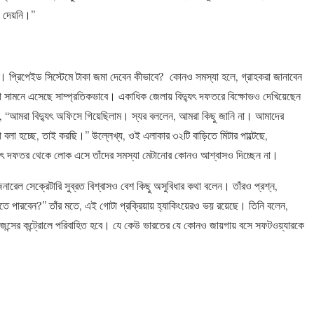
ও দেয়নি।”
 প্রিপেইড সিস্টেমে টাকা জমা দেবেন কীভাবে? কোনও সমস্যা হলে, গ্রাহকরা জানাবেন
 সামনে এসেছে সাম্প্রতিকভাবে। একাধিক জেলায় বিদ্যুৎ দফতরে বিক্ষোভও দেখিয়েছেন
লেন, “আমরা বিদ্যুৎ অফিসে গিয়েছিলাম। স্যর বললেন, আমরা কিছু জানি না। আমাদের
লা হচ্ছে, তাই করছি।” উল্লেখ্য, ওই এলাকার ৩২টি বাড়িতে মিটার পাল্টেছে,
ৎ দফতর থেকে লোক এসে তাঁদের সমস্যা মেটানোর কোনও আশ্বাসও দিচ্ছেন না।
েনারেল সেক্রেটারি সুব্রত বিশ্বাসও বেশ কিছু অসুবিধার কথা বলেন। তাঁরও প্রশ্ন,
করতে পারবেন?” তাঁর মতে, এই গোটা প্রক্রিয়ায় হ্যাকিংয়েরও ভয় রয়েছে। তিনি বলেন,
ল ইন্টেলিজেন্সের কন্ট্রোলে পরিবাহিত হবে। যে কেউ ভারতের যে কোনও জায়গায় বসে সফটওয়্যারকে