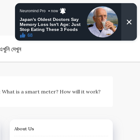
angla News
খুনি দেখুন
ined: What is a smart meter? How will it work?
About Us