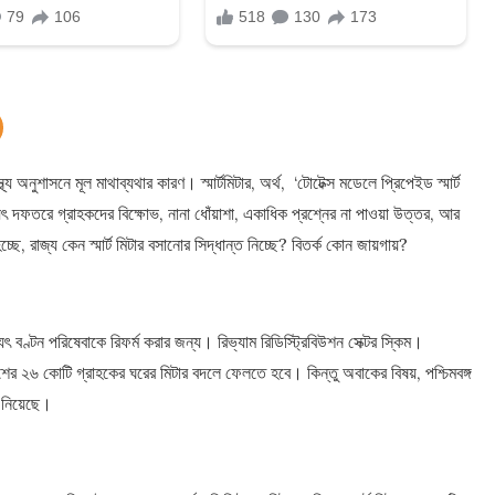
্থ্য অনুশাসনে মূল মাথাব্যথার কারণ। স্মার্টমিটার, অর্থ, ‘টোটেক্স মডেলে প্রিপেইড স্মার্ট
যুৎ দফতরে গ্রাহকদের বিক্ষোভ, নানা ধোঁয়াশা, একাধিক প্রশ্নের না পাওয়া উত্তর, আর
চ্ছে, রাজ্য কেন স্মার্ট মিটার বসানোর সিদ্ধান্ত নিচ্ছে? বিতর্ক কোন জায়গায়?
 বণ্টন পরিষেবাকে রিফর্ম করার জন্য। রিভ্যাম রিডিস্ট্রিবিউশন সেক্টর স্কিম।
৬ কোটি গ্রাহকের ঘরের মিটার বদলে ফেলতে হবে। কিন্তু অবাকের বিষয়, পশ্চিমবঙ্গ
ত নিয়েছে।