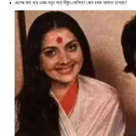
ছেলের হাত ধরে এবার নতুন পথে মিঠুন-যোগিতা! কোন চমক আসতে চলেছে?