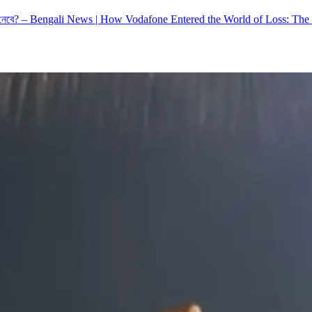
ুটিয়ে নেবে? – Bengali News | How Vodafone Entered the World of Loss: The