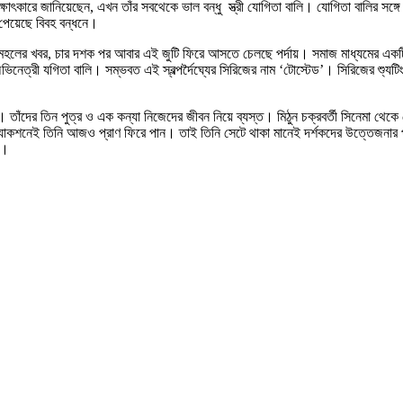
়ে সাক্ষাৎকারে জানিয়েছেন, এখন তাঁর সবথেকে ভাল বন্ধু স্ত্রী যোগিতা বালি। যোগিতা বালির সঙ
ি পেয়েছে বিবহ বন্ধনে।
হলের খবর, চার দশক পর আবার এই জুটি ফিরে আসতে চেলছে পর্দায়। সমাজ মাধ্যমের একটি পোস
্ত্রী অভিনেত্রী যগিতা বালি। সম্ভবত এই স্বল্পর্দৈঘ্যের সিরিজের নাম ‘টোস্টেড’। সিরিজের
 তাঁদের তিন পুত্র ও এক কন্যা নিজেদের জীবন নিয়ে ব্যস্ত। মিঠুন চক্রবর্তী সিনেমা থে
াকশনেই তিনি আজও প্রাণ ফিরে পান। তাই তিনি সেটে থাকা মানেই দর্শকদের উত্তেজনার পার
ি।