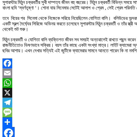
সুপারস্টার মিঠুন চক্রবর্তীর সুখী দাম্পত্য জীবন বহু বছরের। মিঠুন চক্রবর্তী বিভিন্ন সময
বাংলা ছবি ‘স্বর্ণতৃষ্ণা ‘। শোনা যায় সিনেমার সেটেই আলাপ ও প্রেম , সেই প্রেম পরিনত
তবে বিয়ের পর সিনেমা থেকে নিজেকে সরিয়ে নিয়েছিলেন যোগিতা বালি। বলিউডের অন্দরম
একটি স্বল্প দৈর্ঘ্যের সিরিজে অভিনয় করতে চলেছেন সুপারস্টার মিঠুন চক্রবর্তী ও তাঁর স
থেকেই শুট শুরু।
মিঠুন চক্রবর্তী ও যোগিতা বালি ব্যক্তিগত জীবন সব সময়ই অন্তরালেই রাখতে পছন্দ করেন।
রাজনীতিতোও ভিষণভাবে সক্রিয়। বয়স তাঁর কাছে একটা সংখ্যা মাত্র। লাইট ক্যামেরা অ্য
ছবির আশায়। এখন দেখার সত্যিই এই জুটিকে ক্যামেরার সামনে আনতে পারেন কি না নমশ
Facebook
Email
WhatsApp
X
Telegram
Message
Share