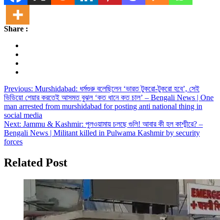
Share :
Post
Previous:
Murshidabad: ধর্মগুরু বলেছিলেন ‘ভারত টুকরো-টুকরো হবে’, সেই
ভিডিয়ো শেয়ার করতেই আসমত বুঝল ‘কত ধানে কত চাল’ – Bengali News | One
navigation
man arrested from murshidabad for posting anti national thing in
social media
Next:
Jammu & Kashmir: পুলওয়ামায় চলছে গুলি! আবার কী হল কাশ্মীরে? –
Bengali News | Militant killed in Pulwama Kashmir by security
forces
Related Post