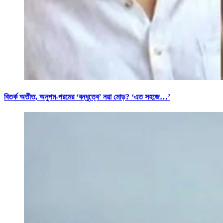
বিতর্ক অতীত, অনুপম-পরমের ‘বন্ধুত্বে’ নয়া মোড়? ‘এত সহজে…’