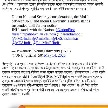
জেএনইউ ও তুরস্কের ইনোনু বিশ্ববিদ্যালয়ের মধ্যে স্বাক্ষরিত সমঝোতা স্মারক পরবর্তী
নির্দেশ না দেওয়া পর্যন্ত স্থগিত করা হল। জেএনইউ দেশের পাশে আছে।’
Due to National Security considerations, the MoU
between JNU and Inonu University, Türkiye stands
suspended until further notice.
JNU stands with the Nation.
#NationFirst
@rashtrapatibhvn
@VPIndia
@narendramodi
@PMOIndia
@AmitShah
@DrSJaishankar
@MEAIndia
@EduMinOfIndia
— Jawaharlal Nehru University (JNU)
(@JNU_official_50)
May 14, 2025
উল্লেখ্য, তুরস্কে যে সময় ভূমিকম্প হয়েছিল সেই সময় সাহায্যের হাত বাড়িয়েছিল
ভারত। ত্রাণ দেওয়া থেকে শুরু করে উদ্ধারকাজ, সবেতেই সাহায্য করা হয়েছিল। সেই
তুরস্ক ভারতের পাশে না দাঁড়িয়ে অস্ত্র সমেত সাহায্য করেছে পাকিস্তানকে। এবার তারই
ফল ভোগ করছে তারা। ইজমাইট্রিপ (EaseMyTrip) নামক একটি ট্রাভেল সংস্থাও
তুরস্ক ও আজারবাইজানের সমস্ত ফ্লাইট ও হোটেলের বুকিং বাতিল করে দিয়েছে।
তুরস্কের ২২ শতাংশ বুকিং ক্য়ানসেল হয়ে গিয়েছে। আর একের পর এক ট্রিপ বাতিল
হতেই ভারতীয়দের জন্য বিশেষ বার্তাও দেওয়া হয় তুরস্কর তরফে। যদিও, তা কানে
তুলতে নারাজ ভারতবাসী।