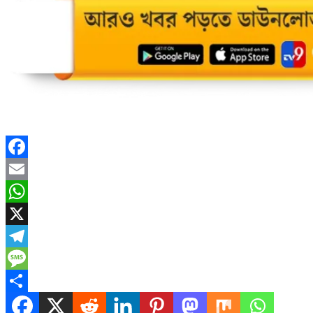
Facebook
Email
WhatsApp
X
Telegram
Message
Share