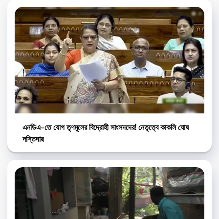
এনডিএ-তে যোগ তৃণমূলের বিদ্রোহী সাংসদদের! নেতৃত্বে কাকলি ঘোষ
দস্তিদার