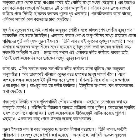
অনুব্রত জেল থেকে ছাড়া পাওয়ার পরেই দুই গোষ্ঠীর মধ্যে সংঘর্ষ বেড়েছে। এর আগেও
বেশ কয়েকবার সংঘর্ষে জড়িয়েছেন দুই নেতার অনুগামীরা। শনিবার ফের দুপক্ষ সংঘর্ষে
জড়িয়ে পড়ে সিউড়ি দু’নম্বর ব্লকের পুরন্দর পুর এলাকায়। প্রাথমিকভাবে জানা যাচ্ছে,
এদিনের সংঘর্ষে বেশ কয়জনের মাথা ফেটেছে।
স্থানীয় সূত্রের খবর, এই এলাকায় অনুব্রত গোষ্ঠীর সঙ্গে কাজল শেখ গোষ্ঠীর দ্বন্দ্ব গত
কয়েকদিন ধরে চরমে উঠেছিল। এলাকায় কাজল শেখের অনুগামীদের মধ্যে রয়েছেন জেলা
পরিষদের পূর্ত কর্মাধ্যক্ষ নুরুল ইসলাম। তিনি আবার ওই ব্লকের তৃণমূল সভাপতি। আর
এলাকায় অনুব্রতর অনুগামীদের মধ্যে রয়েছেন তৃণমূল নেতা তথা ব্লকের কার্যকরী সহ-
সভাপতি অশ্বিনী মণ্ডল। মূলত কার দখলে এই এলাকার দলীয় কার্যালয় থাকবে তাই
নিয়েই বেশ কয়েকদিন ধরে দুপক্ষের মধ্যে দ্বন্দ্ব চলছিল।
জানা যায়, এদিন সকালে ব্লক সভাপতির দলীয় কার্যালয় তালা ঝুলিয়ে দেন অনুব্রত
অনুগামীরা। আর তারপরেই ঘটনাকে কেন্দ্র করে দুপক্ষের মধ্যে সংঘর্ষ বাঁধে। একে
অপরকে লক্ষ্য করে চলে ইট বৃষ্টি শুরু করে দুপক্ষ। বাঁশ-লাঠি নিয়ে তাঁরা একে অপরের
ওপর চড়াও হন। ভাঙচুর করা হয় দলীয় কার্যালয়। ইটবৃষ্টিতে দুপক্ষের বেশ কয়েকজনের
মাথা ফেটেছে।
খবর পেয়ে সিউড়ি থানার পুলিশবাহিনী পৌঁছয় এলাকায়। এছাড়াও মোতায়েন করা হয়
কমব্যাট ফোর্সও। পরিস্থিতি নিয়ন্ত্রণে আনতে লাঠিচার্জ করে পুলিশ। আহতদের স্থানীয়
হাসপাতালে নিয়ে যাওয়া হয়। বেশ কয়েকজনকে ইতিমধ্যেই আটক করেছে পুলিশ।
এছাড়াও, একজনের কাছ থেকে উদ্ধার হয়েছে আগ্নেয়াস্ত্র।
নূরুল ইসলাম নাম না করে অনুব্রত মণ্ডলকে নিশানা করেছেন। তিনি বলেন, সবটাই
পরিকল্পনা। বোলপুর থেকে তৈরি করা হয়েছে। অন্যদিকে, অশ্বিনী মণ্ডল নুরুলের