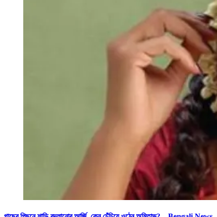
গাছের পিছনে শাড়ি বদলানোর আর্জি, কেন চেঁচিয়ে ওঠেন অমিতাভ? – Bengali News