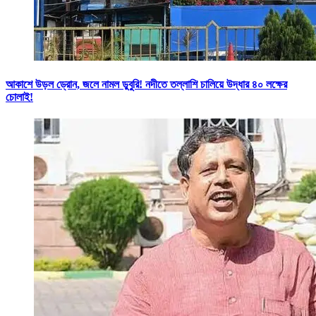
আকাশে উড়ল ড্রোন, জলে নামল ডুবুরি! নদীতে তল্লাশি চালিয়ে উদ্ধার ৪০ লক্ষের
চোলাই!