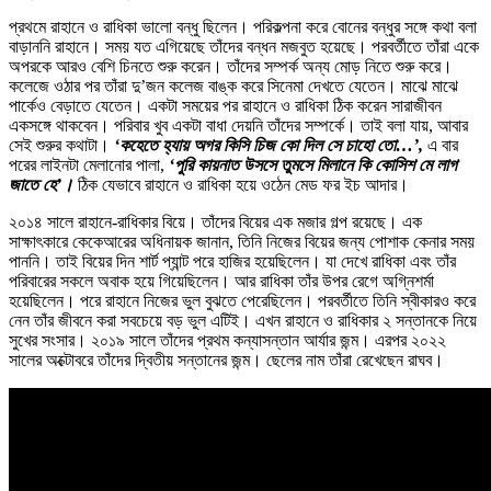
প্রথমে রাহানে ও রাধিকা ভালো বন্ধু ছিলেন। পরিকল্পনা করে বোনের বন্ধুর সঙ্গে কথা বলা
বাড়াননি রাহানে। সময় যত এগিয়েছে তাঁদের বন্ধন মজবুত হয়েছে। পরবর্তীতে তাঁরা একে
অপরকে আরও বেশি চিনতে শুরু করেন। তাঁদের সম্পর্ক অন্য মোড় নিতে শুরু করে।
কলেজে ওঠার পর তাঁরা দু’জন কলেজ বাঙ্ক করে সিনেমা দেখতে যেতেন। মাঝে মাঝে
পার্কেও বেড়াতে যেতেন। একটা সময়ের পর রাহানে ও রাধিকা ঠিক করেন সারাজীবন
একসঙ্গে থাকবেন। পরিবার খুব একটা বাধা দেয়নি তাঁদের সম্পর্কে। তাই বলা যায়, আবার
সেই শুরুর কথাটা।
‘কহেতে হ্যায় অগর কিসি চিজ কো দিল সে চাহো তো…’,
এ বার
পরের লাইনটা মেলানোর পালা,
‘পুরি কায়নাত উসসে তুমসে মিলানে কি কোসিশ মে লাগ
জাতে হে’।
ঠিক যেভাবে রাহানে ও রাধিকা হয়ে ওঠেন মেড ফর ইচ আদার।
২০১৪ সালে রাহানে-রাধিকার বিয়ে। তাঁদের বিয়ের এক মজার গল্প রয়েছে। এক
সাক্ষাৎকারে কেকেআরের অধিনায়ক জানান, তিনি নিজের বিয়ের জন্য পোশাক কেনার সময়
পাননি। তাই বিয়ের দিন শার্ট প্যান্ট পরে হাজির হয়েছিলেন। যা দেখে রাধিকা এবং তাঁর
পরিবারের সকলে অবাক হয়ে গিয়েছিলেন। আর রাধিকা তাঁর উপর রেগে অগ্নিশর্মা
হয়েছিলেন। পরে রাহানে নিজের ভুল বুঝতে পেরেছিলেন। পরবর্তীতে তিনি স্বীকারও করে
নেন তাঁর জীবনে করা সবচেয়ে বড় ভুল এটিই। এখন রাহানে ও রাধিকার ২ সন্তানকে নিয়ে
সুখের সংসার। ২০১৯ সালে তাঁদের প্রথম কন্যাসন্তান আর্যার জন্ম। এরপর ২০২২
সালের অক্টোবরে তাঁদের দ্বিতীয় সন্তানের জন্ম। ছেলের নাম তাঁরা রেখেছেন রাঘব।