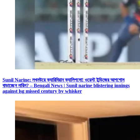
Sunil Narine: লখনউয়ে ক্যারিবিয়ান ক্যালিপসো! ওয়েস্ট ইন্ডিজের আপশোস
বাড়াচ্ছেন নারিন? – Bengali News | Sunil narine blistering innings
against lsg missed century by whisker