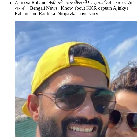
Ajinkya Rahane: প্রতিবেশী থেকে জীবনসঙ্গী! রাহানে-রাধিকা ‘মেড ফর ইচ
আদার’ – Bengali News | Know about KKR captain Ajinkya
Rahane and Radhika Dhopavkar love story