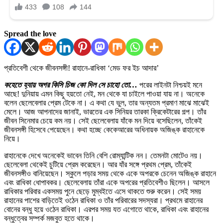
Spread the love
প্রতিবেশী থেকে জীবনসঙ্গী! রাহানে-রাধিকা ‘মেড ফর ইচ আদার’
কহেতে হ্যায় অগর কিসি চিজ কো দিল সে চাহো তো…
পরের লাইনটা নিশ্চয়ই মনে
আছে! দুনিয়ায় এমন কিছু হয়তো নেই, মন থেকে যা চাইলে পাওয়া যায় না। অনেকে
বলেন ছেলেবেলার প্রেম টেকে না। এ কথা যে ভুল, তার অন্যতম প্রমাণ মাঝে মাঝেই
মেলে। আজ আপনাদের জানাই, ভারতের এক সিনিয়র তারকা ক্রিকেটারের গল্প। তাঁর
জীবন সিনেমার চেয়ে কম নয়। সেই ছেলেবেলায় যাঁকে মন দিয়ে বসেছিলেন, তাঁকেই
জীবনসঙ্গী হিসেবে পেয়েছেন। কথা হচ্ছে কেকেআরের অধিনায়ক অজিঙ্ক রাহানেকে
নিয়ে।
রাহানেকে দেখে অনেকেই ভাবেন তিনি বেশি রোম্যান্টিক নন। তেমনটা মোটেও নয়।
ছেলেবেলা থেকেই চুটিয়ে প্রেম করেছেন। আর যাঁর সঙ্গে প্রথম প্রেম, তাঁকেই
জীবনসঙ্গীও বানিয়েছেন। স্কুলে পড়ার সময় থেকে একে অপরকে চেনেন অজিঙ্ক রাহানে
এবং রাধিকা ধোপাবকর। ছেলেবেলায় তাঁরা একে অপরের প্রতিবেশীও ছিলেন। আসলে
রাধিকার পরিবার একসময় পুনে ছেড়ে মুম্বইতে এসে থাকতে শুরু করেন। সেই সময়
রাহানের পাশের বাড়িতেই ওঠেন রাধিকা ও তাঁর পরিবারের সদস্যরা। প্রথমে রাহানের
বোনের বন্ধু হয়ে ওঠেন রাধিকা। এরপর সময় যত এগোতে থাকে, রাধিকা এবং রাহানের
বন্ধুত্বের সম্পর্ক মজবুত হতে থাকে।