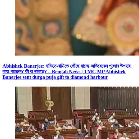
Abhishek Banerjee: বাড়িতে-বাড়িতে পৌঁছে যাচ্ছে অভিষেকের পুজোর উপহার,
কারা পাচ্ছেন? কী বা থাকছে? – Bengali News | TMC MP Abhishek
Banerjee sent durga puja gift to diamond harbour