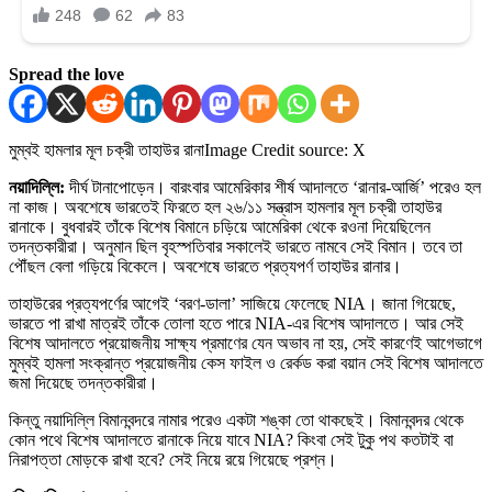
Spread the love
মুম্বই হামলার মূল চক্রী তাহাউর রানা
Image Credit source: X
নয়াদিল্লি:
দীর্ঘ টানাপোড়েন। বারংবার আমেরিকার শীর্ষ আদালতে ‘রানার-আর্জি’ পরেও হল
না কাজ। অবশেষে ভারতেই ফিরতে হল ২৬/১১ সন্ত্রাস হামলার মূল চক্রী তাহাউর
রানাকে। বুধবারই তাঁকে বিশেষ বিমানে চড়িয়ে আমেরিকা থেকে রওনা দিয়েছিলেন
তদন্তকারীরা। অনুমান ছিল বৃহস্পতিবার সকালেই ভারতে নামবে সেই বিমান। তবে তা
পৌঁছল বেলা গড়িয়ে বিকেলে। অবশেষে ভারতে প্রত্যপর্ণ তাহাউর রানার।
তাহাউরের প্রত্যপর্ণের আগেই ‘বরণ-ডালা’ সাজিয়ে ফেলেছে NIA। জানা গিয়েছে,
ভারতে পা রাখা মাত্রই তাঁকে তোলা হতে পারে NIA-এর বিশেষ আদালতে। আর সেই
বিশেষ আদালতে প্রয়োজনীয় সাক্ষ্য প্রমাণের যেন অভাব না হয়, সেই কারণেই আগেভাগে
মুম্বই হামলা সংক্রান্ত প্রয়োজনীয় কেস ফাইল ও রের্কড করা বয়ান সেই বিশেষ আদালতে
জমা দিয়েছে তদন্তকারীরা।
কিন্তু নয়াদিল্লি বিমানবন্দরে নামার পরেও একটা শঙ্কা তো থাকছেই। বিমানবন্দর থেকে
কোন পথে বিশেষ আদালতে রানাকে নিয়ে যাবে NIA? কিংবা সেই টুকু পথ কতটাই বা
নিরাপত্তা মোড়কে রাখা হবে? সেই নিয়ে রয়ে গিয়েছে প্রশ্ন।