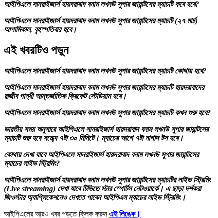
আইপিএলে সানরাইজার্স হায়দরাবাদ বনাম লখনউ সুপার জায়ান্টসের ম্যাচটি কবে হবে?
আইপিএলে সানরাইজার্স হায়দরাবাদ বনাম লখনউ সুপার জায়ান্টসের ম্যাচটি (২৭ মার্চ)
আগামিকাল, বৃহস্পতিবার হবে।
এই খবরটিও পড়ুন
আইপিএলে সানরাইজার্স হায়দরাবাদ বনাম লখনউ সুপার জায়ান্টসের ম্যাচটি কোথায় হবে?
আইপিএলে সানরাইজার্স হায়দরাবাদ বনাম লখনউ সুপার জায়ান্টসের ম্যাচটি হায়দরাবাদের
রাজীব গান্ধী আন্তর্জাতিক ক্রিকেট স্টেডিয়াম হবে।
আইপিএলে সানরাইজার্স হায়দরাবাদ বনাম লখনউ সুপার জায়ান্টসের ম্যাচটি কখন শুরু হবে?
ভারতীয় সময় অনুসারে আইপিএলে সানরাইজার্স হায়দরাবাদ বনাম লখনউ সুপার জায়ান্টসের
ম্যাচটি শুরু হবে সন্ধ্যে ৭টা ৩০ মিনিটে। ম্যাচের আগে ৭টা নাগাদ টস হবে।
কোথায় দেখা যাবে আইপিএলে সানরাইজার্স হায়দরাবাদ বনাম লখনউ সুপার জায়ান্টসের
ম্যাচের লাইভ স্ট্রিমিং?
আইপিএলে সানরাইজার্স হায়দরাবাদ বনাম লখনউ সুপার জায়ান্টসের ম্যাচটির লাইভ স্ট্রিমিং
(Live streaming) দেখা যাবে টিভিতে স্টার স্পোর্টস নেটওয়ার্কে। এ ছাড়া দর্শকরা
জিওস্টার অ্যাপ্লিকেশনেও দেখতে পাবেন আইপিএল ম্যাচের লাইভ স্ট্রিমিং।
আইপিএলের আরও খবর পড়তে ক্লিক করুন
এই লিঙ্কে।