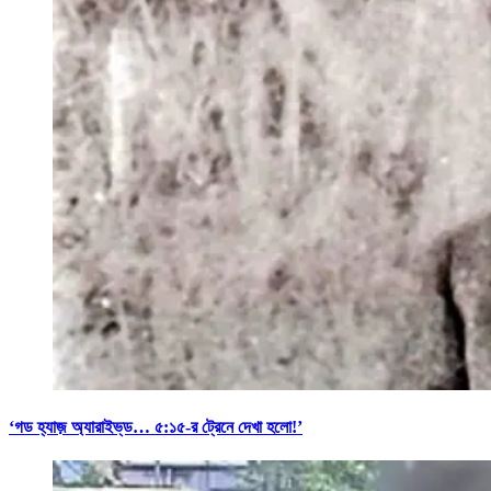
‘গড হ্যাজ় অ্যারাইভ্‌ড… ৫:১৫-র ট্রেনে দেখা হলো!’