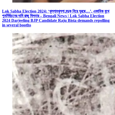
Lok Sabha Election 2024: ‘খুল্লামখুল্লা বন্দুক নিয়ে ঘুরছে…’, একাধিক বুথে
পুনর্নির্বাচনের দাবি রাজু বিস্তার – Bengali News | Lok Sabha Election
2024 Darjeeling BJP Candidate Raju Bista demands repolling
in several booths