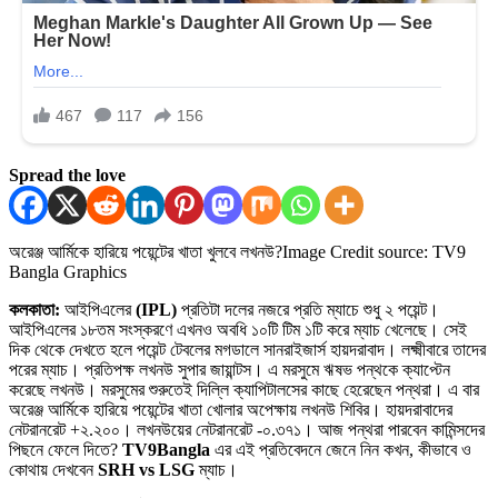
Spread the love
অরেঞ্জ আর্মিকে হারিয়ে পয়েন্টের খাতা খুলবে লখনউ?
Image Credit source: TV9
Bangla Graphics
কলকাতা:
আইপিএলের
(IPL)
প্রতিটা দলের নজরে প্রতি ম্যাচে শুধু ২ পয়েন্ট।
আইপিএলের ১৮তম সংস্করণে এখনও অবধি ১০টি টিম ১টি করে ম্যাচ খেলেছে। সেই
দিক থেকে দেখতে হলে পয়েন্ট টেবলের মগডালে সানরাইজার্স হায়দরাবাদ। লক্ষ্মীবারে তাদের
পরের ম্যাচ। প্রতিপক্ষ লখনউ সুপার জায়ান্টস। এ মরসুমে ঋষভ পন্থকে ক্যাপ্টেন
করেছে লখনউ। মরসুমের শুরুতেই দিল্লি ক্যাপিটালসের কাছে হেরেছেন পন্থরা। এ বার
অরেঞ্জ আর্মিকে হারিয়ে পয়েন্টের খাতা খোলার অপেক্ষায় লখনউ শিবির। হায়দরাবাদের
নেটরানরেট +২.২০০। লখনউয়ের নেটরানরেট -০.৩৭১। আজ পন্থরা পারবেন কামিন্সদের
পিছনে ফেলে দিতে?
TV9Bangla
এর এই প্রতিবেদনে জেনে নিন কখন, কীভাবে ও
কোথায় দেখবেন
SRH vs LSG
ম্যাচ।