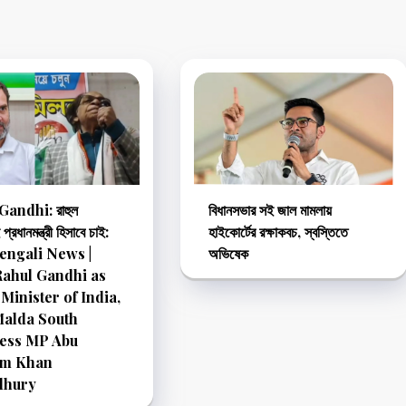
Gandhi: রাহুল
বিধানসভার সই জাল মামলায়
প্রধানমন্ত্রী হিসাবে চাই:
হাইকোর্টের রক্ষাকবচ, স্বস্তিতে
 Bengali News |
অভিষেক
Rahul Gandhi as
Minister of India,
Malda South
ess MP Abu
m Khan
hury