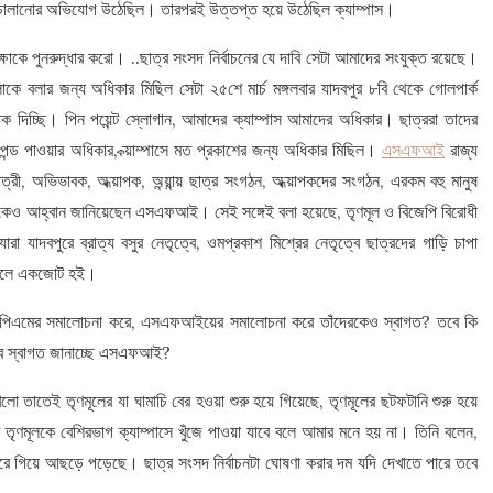
তে হামলা চালানোর অভিযোগ উঠেছিল। তারপরই উত্তপ্ত হয়ে উঠেছিল ক্যাম্পাস।
্ষাকে পুনরুদ্ধার করো। ..ছাত্র সংসদ নির্বাচনের যে দাবি সেটা আমাদের সংযুক্ত রয়েছে।
কে বলার জন্য অধিকার মিছিল সেটা ২৫শে মার্চ মঙ্গলবার যাদবপুর ৮বি থেকে গোলপার্ক
াক দিচ্ছি। পিন পয়েন্ট স্লোগান, আমাদের ক্যাম্পাস আমাদের অধিকার। ছাত্ররা তাদের
পেন্ড পাওয়ার অধিকার, ক্য়াম্পাসে মত প্রকাশের জন্য অধিকার মিছিল।
এসএফআই
রাজ্য
রী, অভিভাবক, অধ্য়াপক, অন্য়ান্য় ছাত্র সংগঠন, অধ্য়াপকদের সংগঠন, এরকম বহু মানুষ
দেরকেও আহ্বান জানিয়েছেন এসএফআই। সেই সঙ্গেই বলা হয়েছে, তৃণমূল ও বিজেপি বিরোধী
রা যাদবপুরে ব্রাত্য বসুর নেতৃত্বে, ওমপ্রকাশ মিশ্রের নেতৃত্বে ছাত্রদের গাড়ি চাপা
িছিলে একজোট হই।
িপিএমের সমালোচনা করে, এসএফআইয়ের সমালোচনা করে তাঁদেরকেও স্বাগত? তবে কি
াবে স্বাগত জানাচ্ছে এসএফআই?
তাতেই তৃণমূলের যা ঘামাচি বের হওয়া শুরু হয়ে গিয়েছে, তৃণমূলের ছটফটানি শুরু হয়ে
 তৃণমূলকে বেশিরভাগ ক্যাম্পাসে খুঁজে পাওয়া যাবে বলে আমার মনে হয় না। তিনি বলেন,
নীপুরে গিয়ে আছড়ে পড়েছে। ছাত্র সংসদ নির্বাচনটা ঘোষণা করার দম যদি দেখাতে পারে তবে