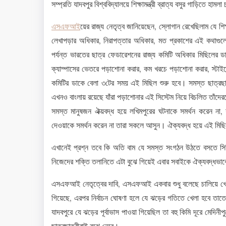
সম্প্রতি যাদবপুর বিশ্ববিদ্যালয়ে শিক্ষামন্ত্রী ব্রাত্য বসুর গাড়ি
এসএফআই
য়ের রাজ্য নেতৃত্ব জানিয়েছেন, স্লোগান রেখেছিলাম যে শিক
লেখাপড়ার অধিকার, নিরাপত্তার অধিকার, মত প্রকাশের এই কথাগুলো
পর্যন্ত ভারতের ছাত্র ফেডারেশনের রাজ্য কমিটি অধিকার মিছিলের ড
ক্যাম্পাসের ভেতরে পড়াশোনা করার, কম খরচে পড়াশোনা করার, স্টাই
কমিটির ডাকে বেলা ৩টের সময় এই মিছিল শুরু হবে। সমস্ত ছাত্রছাত্
এখনও বাংলায় রয়েছে যাঁরা পড়াশোনার এই সিস্টেম নিয়ে বিচলিত তাঁ
সমস্ত মানুষজন ঐক্য়বদ্ধ হয়ে লখিমপুরের ঘটনাকে সমর্থন করেন না, যা
দেওয়াকে সমর্থন করেন না তারা সকলে আসুন। ঐক্যবদ্ধ হয়ে এই ম
এখানেই প্রশ্ন তবে কি অতি বাম যে সমস্ত সংগঠন উঠতে বসতে স
নিজেদের শক্তি তলানিতে এটা বুঝে গিয়েই এবার সবাইকে ঐক্যবদ্ধভ
এসএফআই নেতৃত্বের দাবি, এসএফআই একবার শুধু বলেছে চালিয়ে খেলো 
গিয়েছে, এরপর নির্বাচন ঘোষণা হলে যে ঝড়ের গতিতে খেলা হবে তাতে
যাদবপুরে যে ঝড়ের পূর্বাভাস পাওয়া গিয়েছিল তা বহু কিমি দূরে মেদি
ছাত্রছাত্রীরাই বুঝে নেবে।