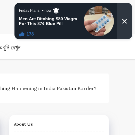
angla News
খুনি দেখুন
| Is Something Happening in India Pakistan Border?
About Us