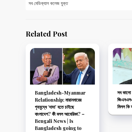
navigation
সব মেডিক্যাল কলেজ যুক্ত
Related Post
সব কালো 
Bangladesh-Myanmar
জিএনএলএফ
Relationship: মায়ানমারের
মিলল কি স
গৃহযুদ্ধে ‘দাদা’ হতে চাইছে
বাংলাদেশ? কী বলল আমেরিকা? –
Bengali News | Is
Bangladesh going to