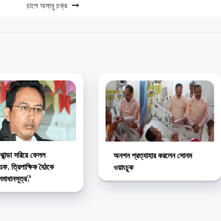
চাপে অসাধু চক্র
ঝান্ডা সরিয়ে ফেলল
অনশন প্রত্যাহার করলেন সোনম
, ত্রিপাক্ষিক বৈঠকে
ওয়াংচুক
মাধানসূত্র?‌