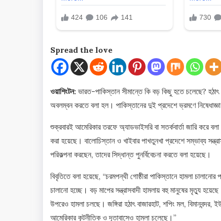
Spread the love
ওয়াশিংটন:
ভারত-পাকিস্তান সীমান্তে কি বড় কিছু হতে চলেছে? হঠাৎ স
অবলম্বন করতে বলা হল। পাকিস্তানের দুই প্রদেশে ভ্রমণে নিষেধাজ্ঞ
শুক্রবারই আমেরিকার তরফে অ্যাডভাইসরি বা সতর্কবার্তা জারি করে বলা 
করা হয়েছে। বালোচিস্তান ও খাইবার পাখতুনখা প্রদেশে সম্ভাব্য সন্ত্রা
পরিকল্পনা করছেন, তাদের সিদ্ধান্ত পুনর্বিবেচনা করতে বলা হয়েছে।
বিবৃতিতে বলা হয়েছে, “চরমপন্থী গোষ্ঠীরা পাকিস্তানে হামলা চালানোর প
চালানো হচ্ছে। বড় মাপের সন্ত্রাসবাদী হামলায় বহু মানুষের মৃত্যু হয়
উপরেও হামলা চলছে। জঙ্গিরা হঠাৎ বাজারহাট, শপিং মল, বিমানবন্দর, ইউনিভ
আমেরিকার কূটনীতিক ও দূতাবাসেও হামলা চলেছে।”